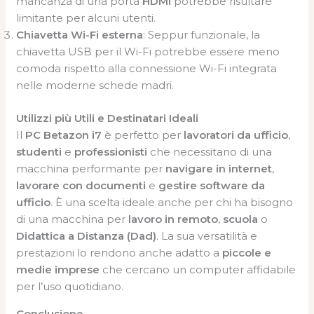
mancanza di una porta
HDMI
potrebbe risultare
limitante per alcuni utenti.
Chiavetta Wi-Fi esterna
: Seppur funzionale, la
chiavetta USB per il Wi-Fi potrebbe essere meno
comoda rispetto alla connessione Wi-Fi integrata
nelle moderne schede madri.
Utilizzi più Utili e Destinatari Ideali
Il
PC Betazon i7
è perfetto per
lavoratori da ufficio
,
studenti
e
professionisti
che necessitano di una
macchina performante per
navigare in internet
,
lavorare con documenti
e
gestire software da
ufficio
. È una scelta ideale anche per chi ha bisogno
di una macchina per
lavoro in remoto
,
scuola
o
Didattica a Distanza (Dad)
. La sua versatilità e
prestazioni lo rendono anche adatto a
piccole e
medie imprese
che cercano un computer affidabile
per l’uso quotidiano.
Conclusione