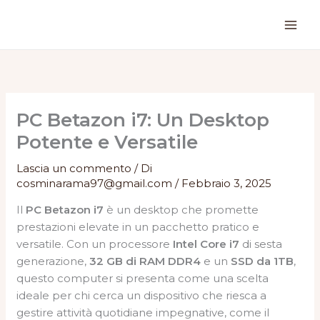
Vai
al
contenuto
PC Betazon i7: Un Desktop
Potente e Versatile
Lascia un commento
/ Di
cosminarama97@gmail.com
/
Febbraio 3, 2025
Il
PC Betazon i7
è un desktop che promette
prestazioni elevate in un pacchetto pratico e
versatile. Con un processore
Intel Core i7
di sesta
generazione,
32 GB di RAM DDR4
e un
SSD da 1TB
,
questo computer si presenta come una scelta
ideale per chi cerca un dispositivo che riesca a
gestire attività quotidiane impegnative, come il