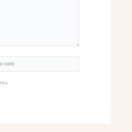
b
nto.