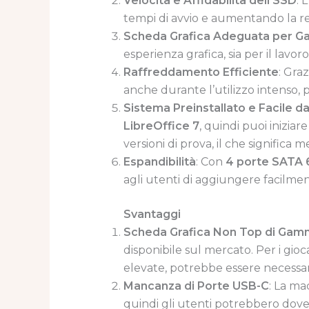
Velocità e Affidabilità dell’SSD
: L’
tempi di avvio e aumentando la rea
Scheda Grafica Adeguata per G
esperienza grafica, sia per il lavo
Raffreddamento Efficiente
: Graz
anche durante l’utilizzo intenso
Sistema Preinstallato e Facile d
LibreOffice 7
, quindi puoi inizia
versioni di prova, il che significa
Espandibilità
: Con
4 porte SATA 
agli utenti di aggiungere facilment
Svantaggi
Scheda Grafica Non Top di Ga
disponibile sul mercato. Per i gio
elevate, potrebbe essere necessa
Mancanza di Porte USB-C
: La m
quindi gli utenti potrebbero dover