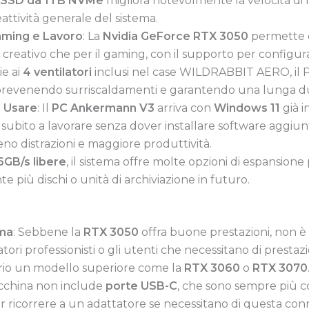
SSD da 1TB NVMe
migliora notevolmente la velocità di l
ttività generale del sistema.
aming e Lavoro
: La
Nvidia GeForce RTX 3050
permette 
ro creativo che per il gaming, con il supporto per configu
ie ai
4 ventilatori
inclusi nel case WILDRABBIT AERO, il
, prevenendo surriscaldamenti e garantendo una lunga d
a Usare
: Il
PC Ankermann V3
arriva con
Windows 11
già i
re subito a lavorare senza dover installare software aggiu
 meno distrazioni e maggiore produttività.
6GB/s libere
, il sistema offre molte opzioni di espansion
e più dischi o unità di archiviazione in futuro.
mma
: Sebbene la
RTX 3050
offra buone prestazioni, non è
catori professionisti o gli utenti che necessitano di prest
rio un modello superiore come la
RTX 3060
o
RTX 3070
acchina non include
porte USB-C
, che sono sempre più c
 ricorrere a un adattatore se necessitano di questa conn