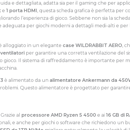
luida e dettagliata, adatta sia per il gaming che per applic
t
e
1 porta HDMI
, questa scheda grafica è perfetta per c
iorando l’esperienza di gioco. Sebbene non sia la scheda 
eguata per giochi moderni a dettagli medi-alti e per l’u
C è alloggiato in un elegante
case WILDRABBIT AERO
, c
 ventilatori
per garantire una corretta ventilazione del s
 o gioco. Il sistema di raffreddamento è importante per m
acchina.
V3
è alimentato da un
alimentatore Ankermann da 45
problemi. Questo alimentatore è progettato per garantire
: Grazie al
processore AMD Ryzen 5 4500
e ai
16 GB di 
ionali, e anche per giochi o software che richiedono un bu