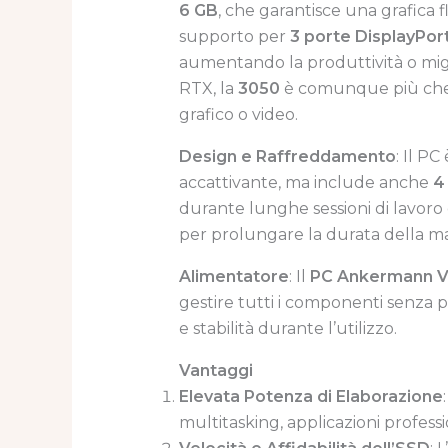
6 GB
, che garantisce una grafica f
supporto per
3 porte DisplayPor
aumentando la produttività o migl
RTX, la
3050
è comunque più che ad
grafico o video.
Design e Raffreddamento
: Il P
accattivante, ma include anche
4
durante lunghe sessioni di lavoro
per prolungare la durata della m
Alimentatore
: Il
PC Ankermann 
gestire tutti i componenti senza 
e stabilità durante l’utilizzo.
Vantaggi
Elevata Potenza di Elaborazione
multitasking, applicazioni profess