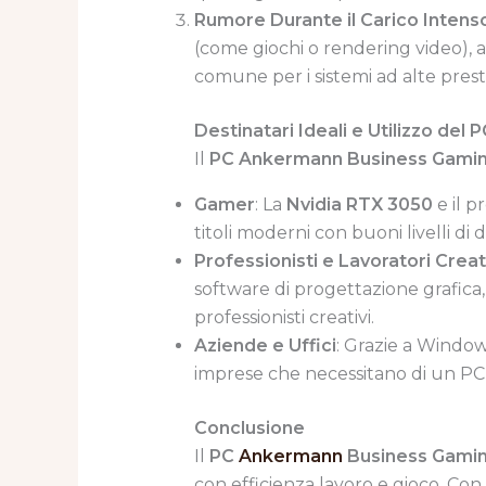
Rumore Durante il Carico Intens
(come giochi o rendering video), 
comune per i sistemi ad alte prest
Destinatari Ideali e Utilizzo de
Il
PC Ankermann Business Gami
Gamer
: La
Nvidia RTX 3050
e il p
titoli moderni con buoni livelli di d
Professionisti e Lavoratori Creat
software di progettazione grafica,
professionisti creativi.
Aziende e Uffici
: Grazie a Window
imprese che necessitano di un PC af
Conclusione
Il
PC
Ankermann
Business Gami
con efficienza lavoro e gioco. Co