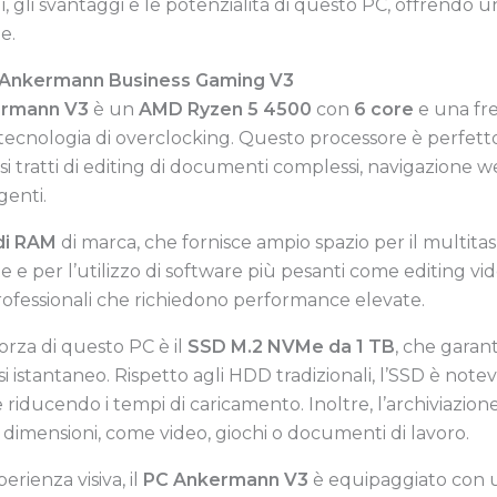
gi, gli svantaggi e le potenzialità di questo PC, offrendo u
e.
C Ankermann Business Gaming V3
ermann V3
è un
AMD Ryzen 5 4500
con
6 core
e una fr
 tecnologia di overclocking. Questo processore è perfett
i tratti di editing di documenti complessi, navigazione 
genti.
di RAM
di marca, che fornisce ampio spazio per il multitas
e per l’utilizzo di software più pesanti come editing 
rofessionali che richiedono performance elevate.
forza di questo PC è il
SSD M.2 NVMe da 1 TB
, che garan
si istantaneo. Rispetto agli HDD tradizionali, l’SSD è no
e riducendo i tempi di caricamento. Inoltre, l’archiviazion
i dimensioni, come video, giochi o documenti di lavoro.
erienza visiva, il
PC Ankermann V3
è equipaggiato con