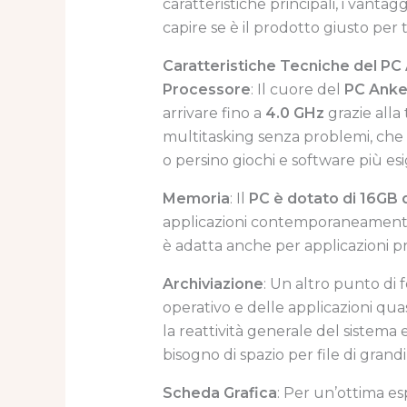
caratteristiche principali, i vantag
capire se è il prodotto giusto per t
Caratteristiche Tecniche del P
Processore
: Il cuore del
PC Ank
arrivare fino a
4.0 GHz
grazie alla
multitasking senza problemi, che s
o persino giochi e software più esi
Memoria
: Il
PC è dotato di 16GB 
applicazioni contemporaneamente 
è adatta anche per applicazioni p
Archiviazione
: Un altro punto di 
operativo e delle applicazioni qua
la reattività generale del sistema 
bisogno di spazio per file di grand
Scheda Grafica
: Per un’ottima esp