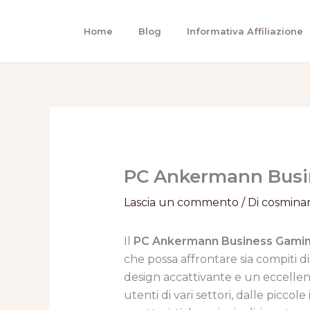
Vai
al
Home
Blog
Informativa Affiliazione
contenuto
PC Ankermann Busin
Lascia un commento
/ Di
cosmina
Il
PC Ankermann Business Gami
che possa affrontare sia compiti d
design accattivante e un eccelle
utenti di vari settori, dalle picc