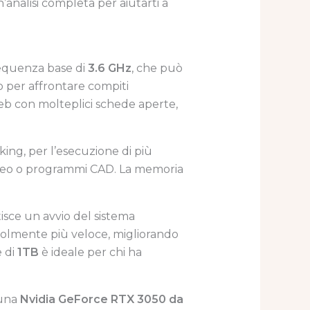
n’analisi completa per aiutarti a
equenza base di
3.6 GHz
, che può
o per affrontare compiti
web con molteplici schede aperte,
king, per l’esecuzione di più
video o programmi CAD. La memoria
tisce un avvio del sistema
tevolmente più veloce, migliorando
e di
1TB
è ideale per chi ha
 una
Nvidia GeForce RTX 3050 da