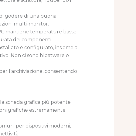
ettura e scrittura, riducendo i
di godere di una buona
razioni multi-monitor.
 PC mantiene temperature basse
urata dei componenti.
nstallato e configurato, insieme a
ntivo. Non ci sono bloatware o
e per l’archiviazione, consentendo
 la scheda grafica più potente
azioni grafiche estremamente
.
omuni per dispositivi moderni,
ettività.