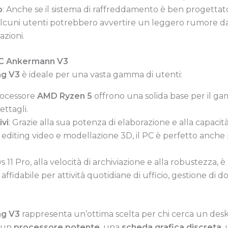
o
: Anche se il sistema di raffreddamento è ben progettato,
alcuni utenti potrebbero avvertire un leggero rumore dai 
azioni.
l PC Ankermann V3
ng V3
è ideale per una vasta gamma di utenti:
rocessore
AMD Ryzen 5
offrono una solida base per il ga
ettagli.
ivi
: Grazie alla sua potenza di elaborazione e alla capacit
 editing video e modellazione 3D, il PC è perfetto anche p
s 11 Pro, alla velocità di archiviazione e alla robustezza,
fidabile per attività quotidiane di ufficio, gestione di d
ng V3
rappresenta un’ottima scelta per chi cerca un desk
n un
processore potente
, una
scheda grafica discreta
,