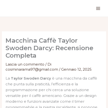
Vai
al
contenuto
Macchina Caffè Taylor
Swoden Darcy: Recensione
Completa
Lascia un commento
/ Di
cosminarama97@gmail.com
/
Gennaio 12, 2025
La
Taylor Swoden Darcy
è una macchina da caffè
che punta sulla praticità, l’efficienza e la
programmazione per chi cerca una soluzione
versatile per il caffè americano. Grazie a un design
moderno e funzioni avanzate come il timer
programmabile e la piastra riscaldante, si propone