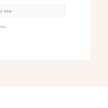
b
nto.