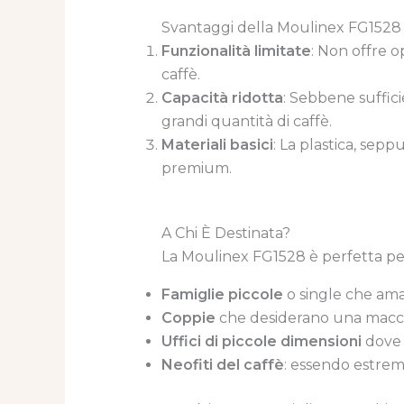
Svantaggi della Moulinex FG1528
Funzionalità limitate
: Non offre 
caffè.
Capacità ridotta
: Sebbene suffic
grandi quantità di caffè.
Materiali basici
: La plastica, sep
premium.
A Chi È Destinata?
La Moulinex FG1528 è perfetta pe
Famiglie piccole
o single che ama
Coppie
che desiderano una macch
Uffici di piccole dimensioni
dove l
Neofiti del caffè
: essendo estrema