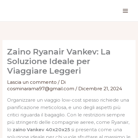
Vai
al
contenuto
Zaino Ryanair Vankev: La
Soluzione Ideale per
Viaggiare Leggeri
Lascia un commento
/ Di
cosminarama97@gmail.com
/
Dicembre 21, 2024
Organizzare un viaggio low-cost spesso richiede una
pianificazione meticolosa, e uno degli aspetti più
critici riguarda il bagaglio. Con le restrizioni sempre
più stringenti delle compagnie aeree, come Ryanair,
lo
zaino Vankev 40x20x25
si presenta come una
soluzione ideale per chi vuole sfruttare al massimo le