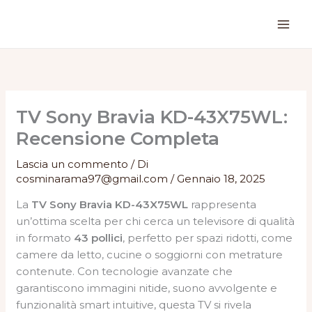
Vai
al
contenuto
TV Sony Bravia KD-43X75WL:
Recensione Completa
Lascia un commento
/ Di
cosminarama97@gmail.com
/
Gennaio 18, 2025
La
TV Sony Bravia KD-43X75WL
rappresenta
un’ottima scelta per chi cerca un televisore di qualità
in formato
43 pollici
, perfetto per spazi ridotti, come
camere da letto, cucine o soggiorni con metrature
contenute. Con tecnologie avanzate che
garantiscono immagini nitide, suono avvolgente e
funzionalità smart intuitive, questa TV si rivela