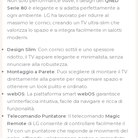
Non solo performance visive, il design del
QNED
Serie 80
è elegante e si adatta perfettamente a
ogni ambiente. LG ha lavorato per ridurre al
massimo le cornici, creando un TV ultra-slim che
valorizza lo spazio e si integra facilmente in salotti
moderni.
Design Slim
: Con cornici sottili e uno spessore
ridotto, il TV appare elegante e minimalista, senza
rinunciare alla robustezza.
Montaggio a Parete
: Puoi scegliere di montare il TV
direttamente alla parete per risparmiare spazio e
ottenere un look pulito e ordinato.
webOS
: La piattaforma smart
webOS
garantisce
un’interfaccia intuitiva, facile da navigare e ricca di
funzionalità.
Telecomando Puntatore
: Il telecomando
Magic
Remote
di LG consente di controllare facilmente il
TV con un puntatore che risponde ai movimenti del