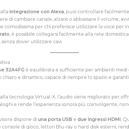
 alla
integrazione con Alexa
, puoi controllare facilmente
ere di cambiare canale, alzare o abbassare il volume, av
comodissima per chi preferisce utilizzare la voce per inte
rato
, è possibile collegarsi facilmente alla rete domestic
 senza dover utilizzare cavi.
itiva
se 32A4FG
è equilibrata e sufficiente per ambienti medi e
 chiaro e dinamico, capace di riempire lo spazio e garan
 alla tecnologia Virtual-X, l’audio viene migliorato per o
aloghi e rende l’esperienza sonora più coinvolgente, non
levisore dispone di
una porta USB
e
due ingressi HDMI
. Q
 console di gioco, lettori Blu-ray o hard disk esterni, re