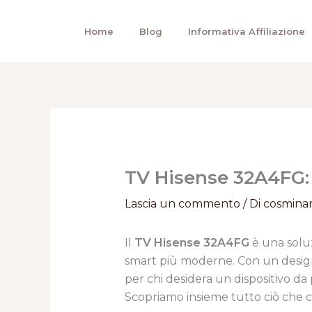
Vai
al
Home
Blog
Informativa Affiliazione
contenuto
TV Hisense 32A4FG:
Lascia un commento
/ Di
cosmina
Il
TV Hisense 32A4FG
è una soluz
smart più moderne. Con un design
per chi desidera un dispositivo da p
Scopriamo insieme tutto ciò che c’