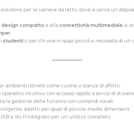
elevisore per le camere da letto, dove si cerca un dispos
l
design compatto
e alla
connettività multimediale
, è o
mper
.
li
studenti
o per chi vive in spazi piccoli e necessita di un 
er ambienti ristretti come cucine o stanze di affitto.
a operativo intuitivo con accesso rapido a servizi di stream
lita la gestione delle funzioni con comandi vocali.
nvolgente, adatto per spazi di piccole-medie dimensioni.
USB e Wi-Fi integrato per un utilizzo completo.