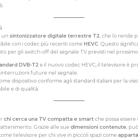
i.
à
i un
sintonizzatore digitale terrestre T2
, che lo rende p
atibile con i codec più recenti come
HEVC
. Questo signifi
to per gli switch-off del segnale TV previsti nel prossimo
tandard DVB-T2
e il nuovo codec HEVC, il televisore è p
li interruzioni future nel segnale.
ome dispositivo conforme agli standard italiani per la visio
ile e di qualità.
er
chi cerca una TV compatta e smart
che possa essere ut
trattenimento. Grazie alle sue
dimensioni contenute
, può
ome televisore per chi vive in piccoli spazi come
apparta