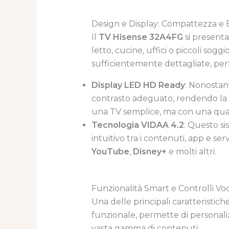
Design e Display: Compattezza e 
Il
TV Hisense 32A4FG
si present
letto, cucine, uffici o piccoli soggi
sufficientemente dettagliate, perf
Display LED HD Ready
: Nonostan
contrasto adeguato, rendendo la v
una TV semplice, ma con una quali
Tecnologia VIDAA 4.2
: Questo s
intuitivo tra i contenuti, app e s
YouTube
,
Disney+
e molti altri.
Funzionalità Smart e Controlli Vo
Una delle principali caratteristich
funzionale, permette di personaliz
vasta gamma di contenuti.