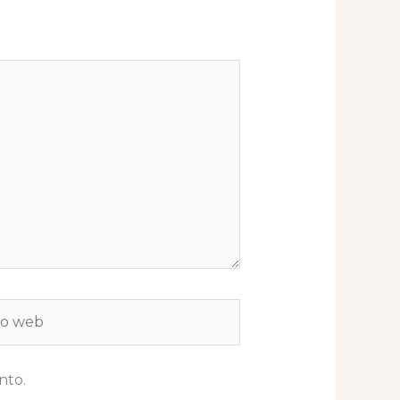
b
nto.