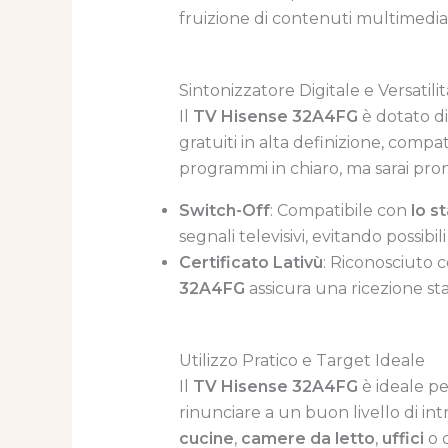
fruizione di contenuti multimedial
Sintonizzatore Digitale e Versatilit
Il
TV Hisense 32A4FG
è dotato d
gratuiti in alta definizione, comp
programmi in chiaro, ma sarai pron
Switch-Off
: Compatibile con
lo s
segnali televisivi, evitando possibi
Certificato Lativù
: Riconosciuto c
32A4FG
assicura una ricezione stab
Utilizzo Pratico e Target Ideale
Il
TV Hisense 32A4FG
è ideale p
rinunciare a un buon livello di in
cucine
,
camere da letto
,
uffici
o c