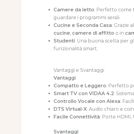
Camere da letto
: Perfetto come t
guardare i programmi serali.
Cucine e Seconda Casa
: Grazie a
cucine
,
camere di affitto
o in
ca
Studenti
: Una buona scelta per g
funzionalità smart.
Vantaggi e Svantaggi
Vantaggi
Compatto e Leggero
: Perfetto p
Smart TV con VIDAA 4.2
: Sistem
Controllo Vocale con Alexa
: Faci
DTS Virtual-X
: Audio chiaro e coi
Facile Connettività
: Porte HDMI, 
Svantaggi