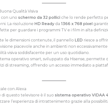
Buona Qualità Visiva
a con uno
schermo da 32 pollici
che lo rende perfetto p
orni. La risoluzione
HD Ready
da
1366 x 768 pixel
garanti
ette per guardare i programmi TV e i film in alta definizi
te le dimensioni contenute, il pannello
LED
riesce a offr
isione piacevole anche in ambienti non eccessivamente il
tà visiva soddisfacente per un uso quotidiano.
istema operativo smart, sviluppato da Hisense, permette 
ervizi di streaming, offrendo un accesso immediato a pia
cale con Alexa
e di questo televisore è il suo
sistema operativo VIDAA 4
zare l’esperienza di intrattenimento grazie alla possibil