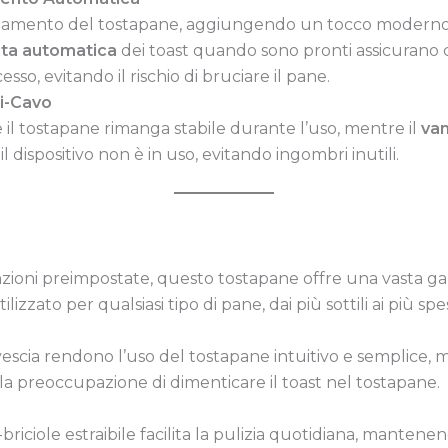
onamento del tostapane, aggiungendo un tocco moderno al
ita automatica
dei toast quando sono pronti assicurano c
o, evitando il rischio di bruciare il pane.
i-Cavo
 il tostapane rimanga stabile durante l’uso, mentre il
van
l dispositivo non è in uso, evitando ingombri inutili.
 funzioni preimpostate, questo tostapane offre una vasta 
zzato per qualsiasi tipo di pane, dai più sottili ai più spes
 rovescia rendono l’uso del tostapane intuitivo e semplice,
 preoccupazione di dimenticare il toast nel tostapane.
briciole estraibile facilita la pulizia quotidiana, manten