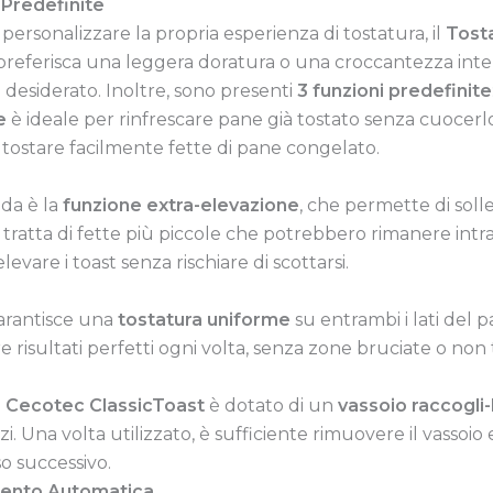
i Predefinite
ersonalizzare la propria esperienza di tostatura, il
Tost
 preferisca una leggera doratura o una croccantezza inte
o desiderato. Inoltre, sono presenti
3 funzioni predefinite
e
è ideale per rinfrescare pane già tostato senza cuocer
tostare facilmente fette di pane congelato.
oda è la
funzione extra-elevazione
, che permette di soll
 tratta di fette più piccole che potrebbero rimanere intr
evare i toast senza rischiare di scottarsi.
rantisce una
tostatura uniforme
su entrambi i lati del 
 risultati perfetti ogni volta, senza zone bruciate o no
l
Cecotec ClassicToast
è dotato di un
vassoio raccogli-
i. Una volta utilizzato, è sufficiente rimuovere il vassoi
so successivo.
mento Automatica