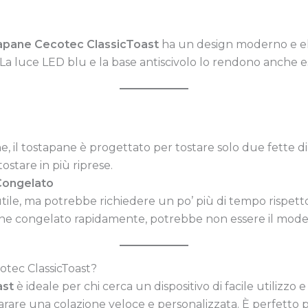
apane Cecotec ClassicToast
ha un design moderno e el
 La luce LED blu e la base antiscivolo lo rendono anche 
, il tostapane è progettato per tostare solo due fette di 
ostare in più riprese.
Congelato
le, ma potrebbe richiedere un po’ più di tempo rispetto a
 pane congelato rapidamente, potrebbe non essere il mode
otec ClassicToast?
ast
è ideale per chi cerca un dispositivo di facile utilizzo 
rare una colazione veloce e personalizzata. È perfetto per