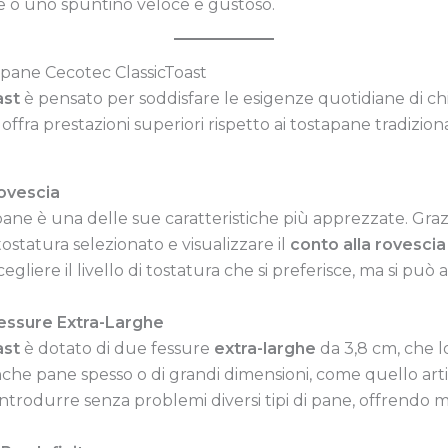
e o uno spuntino veloce e gustoso.
tapane Cecotec ClassicToast
ast
è pensato per soddisfare le esigenze quotidiane di ch
ffra prestazioni superiori rispetto ai tostapane tradizion
Rovescia
ane è una delle sue caratteristiche più apprezzate. Grazie
tostatura selezionato e visualizzare il
conto alla rovescia
scegliere il livello di tostatura che si preferisce, ma si 
Fessure Extra-Larghe
ast
è dotato di due fessure
extra-larghe
da 3,8 cm, che 
nche pane spesso o di grandi dimensioni, come quello arti
rodurre senza problemi diversi tipi di pane, offrendo molt