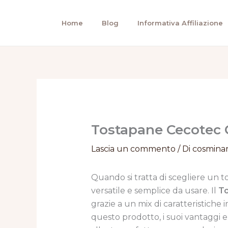
Vai
al
Home
Blog
Informativa Affiliazione
contenuto
Tostapane Cecotec C
Lascia un commento
/ Di
cosmina
Quando si tratta di scegliere un 
versatile e semplice da usare. Il
To
grazie a un mix di caratteristiche 
questo prodotto, i suoi vantaggi 