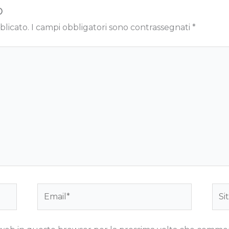
o
blicato.
I campi obbligatori sono contrassegnati
*
Email*
Sito
we