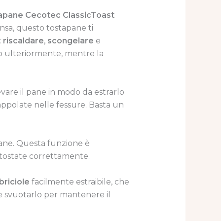
apane Cecotec ClassicToast
nsa, questo tostapane ti
:
riscaldare
,
scongelare
e
lo ulteriormente, mentre la
evare il pane in modo da estrarlo
appolate nelle fessure. Basta un
pane. Questa funzione è
n tostate correttamente.
briciole
facilmente estraibile, che
o e svuotarlo per mantenere il