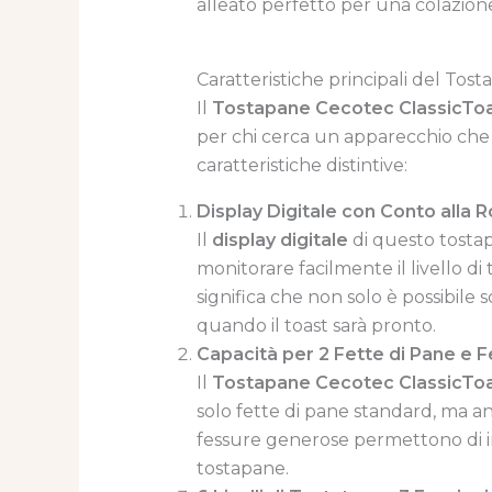
alleato perfetto per una colazion
Caratteristiche principali del Tos
Il
Tostapane Cecotec ClassicTo
per chi cerca un apparecchio che o
caratteristiche distintive:
Display Digitale con Conto alla 
Il
display digitale
di questo tostap
monitorare facilmente il livello di 
significa che non solo è possibile 
quando il toast sarà pronto.
Capacità per 2 Fette di Pane e 
Il
Tostapane Cecotec ClassicTo
solo fette di pane standard, ma a
fessure generose permettono di int
tostapane.