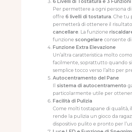
6 Livelli di Tostatura e 3 Funzion
Per permettere a ogni persona di p
offre
6 livelli di tostatura
. Che tu
permetterà di ottenere il risultat
cancellare
. La funzione
riscaldar
funzione
scongelare
consente di 
Funzione Extra Elevazione
Un’altra caratteristica molto com
facilmente, soprattutto quando si
semplice tocco verso l’alto per prel
Autocentramento del Pane
Il
sistema di autocentramento
ga
particolarmente utile per ottenere
Facilità di Pulizia
Come molti tostapane di qualità, i
rende la pulizia un gioco da ragazz
dispositivo pulito e pronto per l’u
Luce LED e Funzione di Spegni