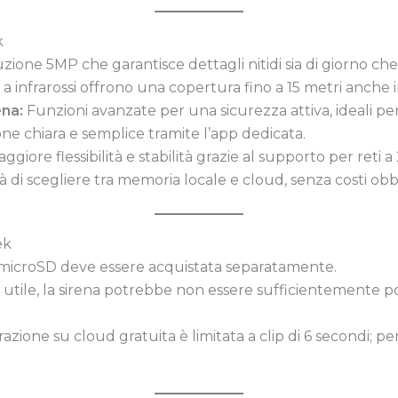
k
zione 5MP che garantisce dettagli nitidi sia di giorno che
 a infrarossi offrono una copertura fino a 15 metri anche i
na:
Funzioni avanzate per una sicurezza attiva, ideali pe
e chiara e semplice tramite l’app dedicata.
ggiore flessibilità e stabilità grazie al supporto per reti 
tà di scegliere tra memoria locale e cloud, senza costi obbl
ek
microSD deve essere acquistata separatamente.
tile, la sirena potrebbe non essere sufficientemente po
razione su cloud gratuita è limitata a clip di 6 secondi; pe