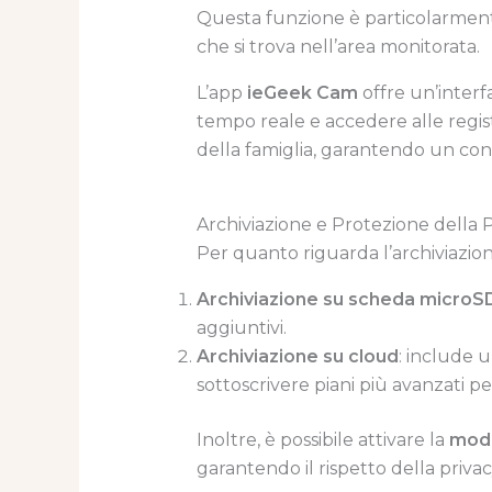
Questa funzione è particolarment
che si trova nell’area monitorata.
L’app
ieGeek Cam
offre un’interfa
tempo reale e accedere alle regist
della famiglia, garantendo un cont
Archiviazione e Protezione della 
Per quanto riguarda l’archiviazion
Archiviazione su scheda microS
aggiuntivi.
Archiviazione su cloud
: include u
sottoscrivere piani più avanzati p
Inoltre, è possibile attivare la
moda
garantendo il rispetto della priv