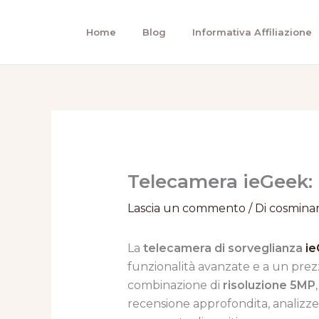
Vai
al
Home
Blog
Informativa Affiliazione
contenuto
Telecamera ieGeek: 
Lascia un commento
/ Di
cosmina
La
telecamera di sorveglianza
i
funzionalità avanzate e a un prez
combinazione di
risoluzione 5MP
recensione approfondita, analizzerem