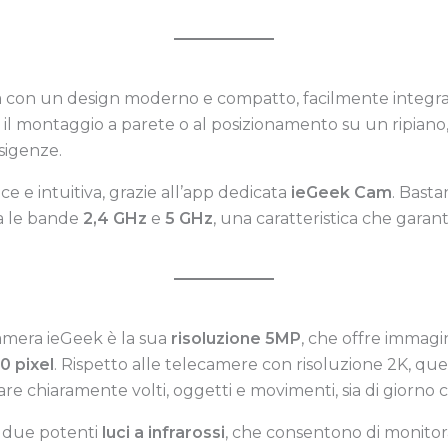
a con un design moderno e compatto, facilmente integrab
il montaggio a parete o al posizionamento su un ripiano, è
sigenze.
ce e intuitiva, grazie all’app dedicata
ieGeek Cam
. Basta
ra le bande
2,4 GHz
e
5 GHz
, una caratteristica che garant
camera ieGeek è la sua
risoluzione 5MP
, che offre immagi
0 pixel
. Rispetto alle telecamere con risoluzione 2K, qu
are chiaramente volti, oggetti e movimenti, sia di giorno c
a due potenti
luci a infrarossi
, che consentono di monitor