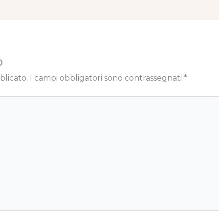
o
blicato.
I campi obbligatori sono contrassegnati
*