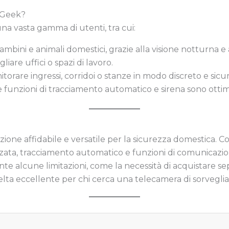
ieGeek?
na vasta gamma di utenti, tra cui:
bini e animali domestici, grazie alla visione notturna e a
iare uffici o spazi di lavoro.
torare ingressi, corridoi o stanze in modo discreto e sicur
 funzioni di tracciamento automatico e sirena sono ottime
ione affidabile e versatile per la sicurezza domestica. 
nzata, tracciamento automatico e funzioni di comunicazio
e alcune limitazioni, come la necessità di acquistare se
lta eccellente per chi cerca una telecamera di sorveglian