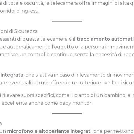
i di totale oscurità, la telecamera offre immagini di alta 
rridoi o ingressi.
ni di Sicurezza
ressanti di questa telecamera è il
tracciamento automati
e automaticamente l’oggetto o la persona in movimento
rantisce un controllo continuo, senza la necessità di r
 integrata
, che si attiva in caso di rilevamento di movimen
re eventuali intrusi, offrendo un ulteriore livello di sicu
 rilevare suoni specifici, come il pianto di un bambino, e i
ta eccellente anche come baby monitor.
a
 un
microfono e altoparlante integrati
, che permettono