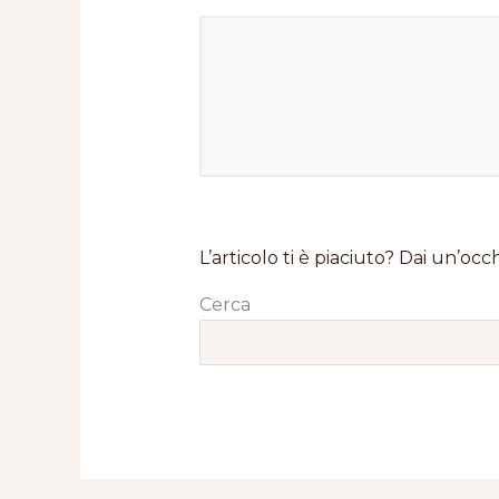
L’articolo ti è piaciuto? Dai un’occh
Cerca