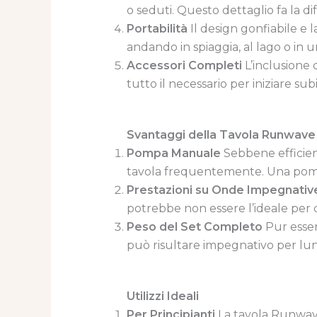
o seduti. Questo dettaglio fa la di
Portabilità
Il design gonfiabile e 
andando in spiaggia, al lago o in un
Accessori Completi
L’inclusione 
tutto il necessario per iniziare su
Svantaggi della Tavola Runwave
Pompa Manuale
Sebbene efficient
tavola frequentemente. Una pompa
Prestazioni su Onde Impegnativ
potrebbe non essere l’ideale per c
Peso del Set Completo
Pur essen
può risultare impegnativo per lun
Utilizzi Ideali
Per Principianti
La tavola Runwave 