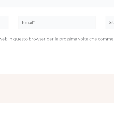
Email*
Sito
we
to web in questo browser per la prossima volta che comme