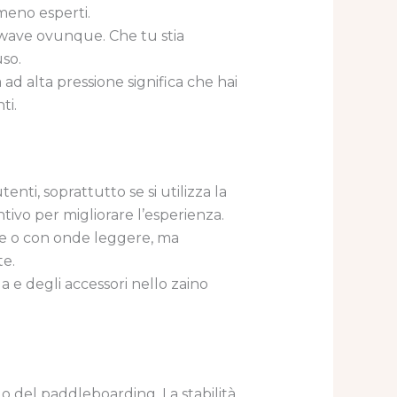
 meno esperti.
unwave ovunque. Che tu stia
uso.
ad alta pressione significa che hai
ti.
ti, soprattutto se si utilizza la
vo per migliorare l’esperienza.
 o con onde leggere, ma
te.
 e degli accessori nello zaino
o del paddleboarding. La stabilità