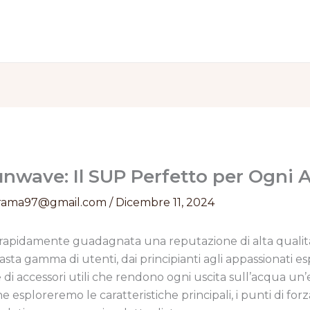
unwave: Il SUP Perfetto per Ogni 
rama97@gmail.com
/
Dicembre 11, 2024
 rapidamente guadagnata una reputazione di alta qualit
ta gamma di utenti, dai principianti agli appassionati e
e di accessori utili che rendono ogni uscita sull’acqua un
 esploreremo le caratteristiche principali, i punti di forz