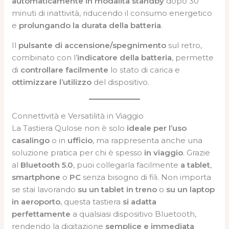
automaticamente in modalità standby
dopo 30
minuti di inattività, riducendo il consumo energetico
e
prolungando la durata della batteria
.
Il
pulsante di accensione/spegnimento
sul retro,
combinato con l’
indicatore della batteria
, permette
di
controllare facilmente
lo stato di carica e
ottimizzare l’utilizzo
del dispositivo.
Connettività e Versatilità in Viaggio
La Tastiera Qulose non è solo
ideale per l’uso
casalingo
o in
ufficio
, ma rappresenta anche una
soluzione pratica per chi è spesso
in viaggio
. Grazie
al
Bluetooth 5.0
, puoi collegarla facilmente
a tablet
,
smartphone
o
PC
senza bisogno di fili. Non importa
se stai lavorando
su un tablet in treno
o
su un laptop
in aeroporto
, questa tastiera
si adatta
perfettamente
a qualsiasi dispositivo Bluetooth,
rendendo la digitazione
semplice e immediata