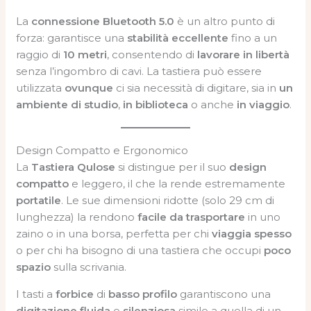
La
connessione Bluetooth 5.0
è un altro punto di
forza: garantisce una
stabilità eccellente
fino a un
raggio di
10 metri
, consentendo di
lavorare in libertà
senza l’ingombro di cavi. La tastiera può essere
utilizzata
ovunque
ci sia necessità di digitare, sia in
un
ambiente di studio
,
in biblioteca
o anche
in viaggio
.
Design Compatto e Ergonomico
La
Tastiera Qulose
si distingue per il suo
design
compatto
e leggero, il che la rende estremamente
portatile
. Le sue dimensioni ridotte (solo 29 cm di
lunghezza) la rendono
facile da trasportare
in uno
zaino o in una borsa, perfetta per chi
viaggia spesso
o per chi ha bisogno di una tastiera che occupi
poco
spazio
sulla scrivania.
I tasti a
forbice
di
basso profilo
garantiscono una
digitazione fluida
e
silenziosa
simile a quella di un