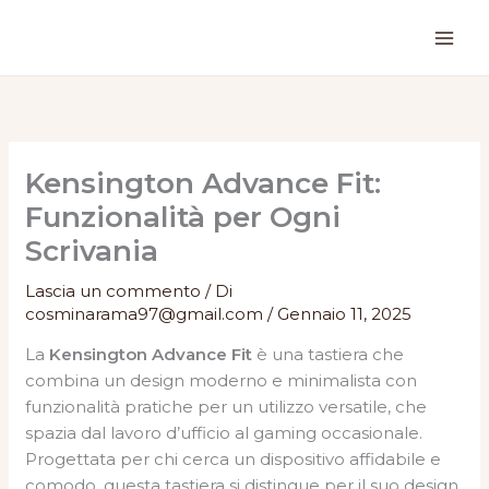
Vai
al
contenuto
Kensington Advance Fit:
Funzionalità per Ogni
Scrivania
Lascia un commento
/ Di
cosminarama97@gmail.com
/
Gennaio 11, 2025
La
Kensington Advance Fit
è una tastiera che
combina un design moderno e minimalista con
funzionalità pratiche per un utilizzo versatile, che
spazia dal lavoro d’ufficio al gaming occasionale.
Progettata per chi cerca un dispositivo affidabile e
comodo, questa tastiera si distingue per il suo design