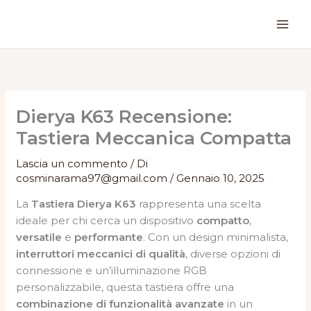
Vai
al
contenuto
Dierya K63 Recensione:
Tastiera Meccanica Compatta
Lascia un commento
/ Di
cosminarama97@gmail.com
/
Gennaio 10, 2025
La
Tastiera Dierya K63
rappresenta una scelta
ideale per chi cerca un dispositivo
compatto
,
versatile
e
performante
. Con un design minimalista,
interruttori meccanici di qualità
, diverse opzioni di
connessione e un’illuminazione RGB
personalizzabile, questa tastiera offre una
combinazione di funzionalità avanzate
in un