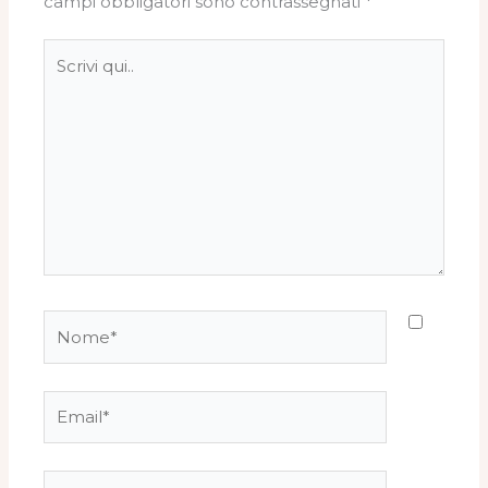
campi obbligatori sono contrassegnati
*
Scrivi
qui..
Nome*
Email*
Sito