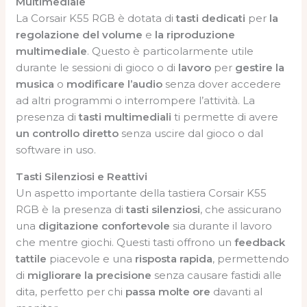
Multimediale
La Corsair K55 RGB è dotata di
tasti dedicati
per
la
regolazione del volume
e
la riproduzione
multimediale
. Questo è particolarmente utile
durante le sessioni di gioco o di
lavoro
per
gestire la
musica
o
modificare l’audio
senza dover accedere
ad altri programmi o interrompere l’attività. La
presenza di
tasti multimediali
ti permette di avere
un controllo diretto
senza uscire dal gioco o dal
software in uso.
Tasti Silenziosi e Reattivi
Un aspetto importante della tastiera Corsair K55
RGB è la presenza di
tasti silenziosi
, che assicurano
una
digitazione confortevole
sia durante il lavoro
che mentre giochi. Questi tasti offrono un
feedback
tattile
piacevole e una
risposta rapida
, permettendo
di
migliorare la precisione
senza causare fastidi alle
dita, perfetto per chi
passa molte ore
davanti al