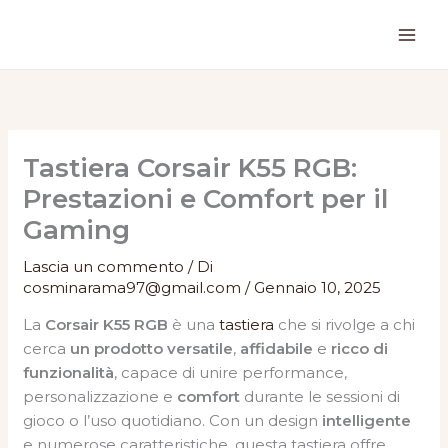
Vai
al
contenuto
Tastiera Corsair K55 RGB:
Prestazioni e Comfort per il
Gaming
Lascia un commento
/ Di
cosminarama97@gmail.com
/
Gennaio 10, 2025
La
Corsair K55 RGB
è una
tastiera
che si rivolge a chi
cerca
un prodotto versatile
,
affidabile
e
ricco di
funzionalità
, capace di unire performance,
personalizzazione e
comfort
durante le sessioni di
gioco o l’uso quotidiano. Con un design
intelligente
e numerose caratteristiche, questa tastiera offre