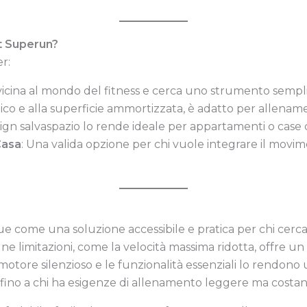
nt Superun?
r:
vvicina al mondo del fitness e cerca uno strumento semplic
co e alla superficie ammortizzata, è adatto per allenamen
esign salvaspazio lo rende ideale per appartamenti o case 
Casa
: Una valida opzione per chi vuole integrare il movi
ue come una soluzione accessibile e pratica per chi cerca 
une limitazioni, come la velocità massima ridotta, offre u
 motore silenzioso e le funzionalità essenziali lo rendono
i, fino a chi ha esigenze di allenamento leggere ma costant