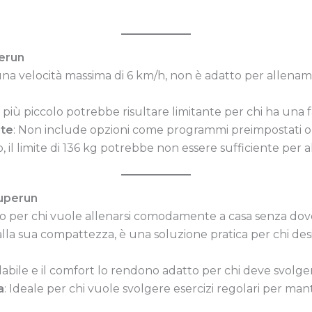
erun
una velocità massima di 6 km/h, non è adatto per allename
o più piccolo potrebbe risultare limitante per chi ha una 
ate
: Non include opzioni come programmi preimpostati o c
, il limite di 136 kg potrebbe non essere sufficiente per
Superun
to per chi vuole allenarsi comodamente a casa senza dover 
 alla sua compattezza, è una soluzione pratica per chi d
labile e il comfort lo rendono adatto per chi deve svolgere 
a
: Ideale per chi vuole svolgere esercizi regolari per mant