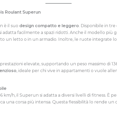
apis Roulant Superun
n è il suo
design compatto e leggero
. Disponibile in tr
si adatta facilmente a spazi ridotti. Anche il modello più
otto un letto o in un armadio. Inoltre, le ruote integrat
 prestazioni elevate, supportando un peso massimo di 136
lenzioso
, ideale per chi vive in appartamenti o vuole allen
ile
 km/h, il Superun si adatta a diversi livelli di fitness. È p
rca una corsa più intensa. Questa flessibilità lo rende u