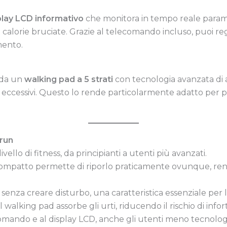
play LCD informativo
che monitora in tempo reale parame
calorie bruciate. Grazie al telecomando incluso, puoi re
mento.
 da un
walking pad a 5 strati
con tecnologia avanzata di 
s eccessivi. Questo lo rende particolarmente adatto per pe
run
livello di fitness, da principianti a utenti più avanzati.
 compatto permette di riporlo praticamente ovunque, ren
i senza creare disturbo, una caratteristica essenziale per 
 Il walking pad assorbe gli urti, riducendo il rischio di infor
ecomando e al display LCD, anche gli utenti meno tecnolo