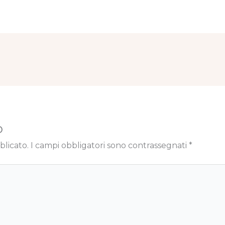
o
blicato.
I campi obbligatori sono contrassegnati
*