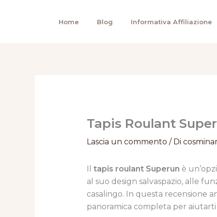
Vai
al
Home
Blog
Informativa Affiliazione
contenuto
Tapis Roulant Supe
Lascia un commento
/ Di
cosmina
Il
tapis roulant Superun
è un’opzi
al suo design salvaspazio, alle funzi
casalingo. In questa recensione ana
panoramica completa per aiutarti a