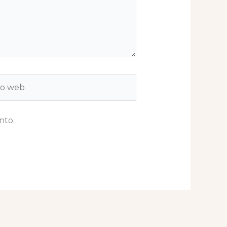
b
nto.