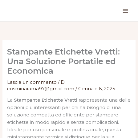
Vai
al
contenuto
Stampante Etichette Vretti:
Una Soluzione Portatile ed
Economica
Lascia un commento
/ Di
cosminarama97@gmail.com
/
Gennaio 6, 2025
La
Stampante Etichette Vretti
rappresenta una delle
opzioni più interessanti per chi ha bisogno di una
soluzione compatta ed efficiente per stampare
etichette in modo rapido e senza complicazioni.
Ideale per uso personale e professionale, questa
mini stampante termica si distingue per la sua