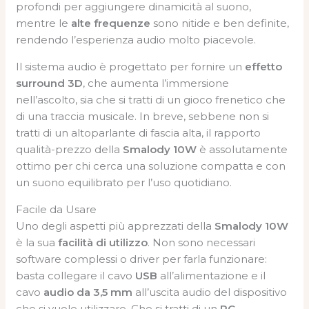
profondi per aggiungere dinamicità al suono,
mentre le
alte frequenze
sono nitide e ben definite,
rendendo l’esperienza audio molto piacevole.
Il sistema audio è progettato per fornire un
effetto
surround 3D
, che aumenta l’immersione
nell’ascolto, sia che si tratti di un gioco frenetico che
di una traccia musicale. In breve, sebbene non si
tratti di un altoparlante di fascia alta, il rapporto
qualità-prezzo della
Smalody 10W
è assolutamente
ottimo per chi cerca una soluzione compatta e con
un suono equilibrato per l’uso quotidiano.
Facile da Usare
Uno degli aspetti più apprezzati della
Smalody 10W
è la sua
facilità di utilizzo
. Non sono necessari
software complessi o driver per farla funzionare:
basta collegare il cavo
USB
all’alimentazione e il
cavo
audio da 3,5 mm
all’uscita audio del dispositivo
che si vuole utilizzare. Che si tratti di un
PC
,