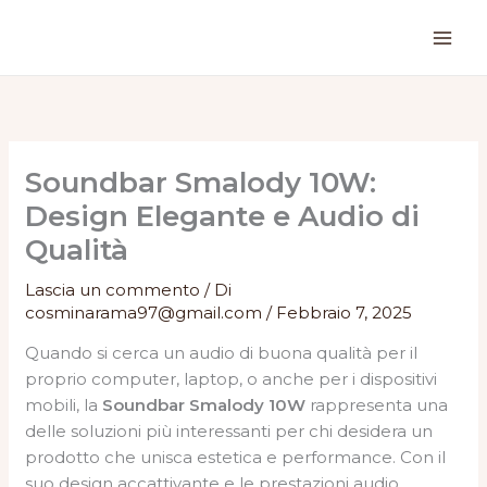
Vai
al
contenuto
Soundbar Smalody 10W:
Design Elegante e Audio di
Qualità
Lascia un commento
/ Di
cosminarama97@gmail.com
/
Febbraio 7, 2025
Quando si cerca un audio di buona qualità per il
proprio computer, laptop, o anche per i dispositivi
mobili, la
Soundbar Smalody 10W
rappresenta una
delle soluzioni più interessanti per chi desidera un
prodotto che unisca estetica e performance. Con il
suo design accattivante e le prestazioni audio