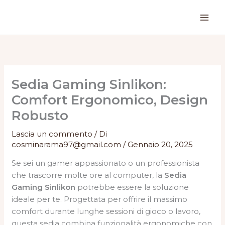
Vai
al
contenuto
Sedia Gaming Sinlikon:
Comfort Ergonomico, Design
Robusto
Lascia un commento
/ Di
cosminarama97@gmail.com
/
Gennaio 20, 2025
Se sei un gamer appassionato o un professionista
che trascorre molte ore al computer, la
Sedia
Gaming Sinlikon
potrebbe essere la soluzione
ideale per te. Progettata per offrire il massimo
comfort durante lunghe sessioni di gioco o lavoro,
questa sedia combina funzionalità ergonomiche con