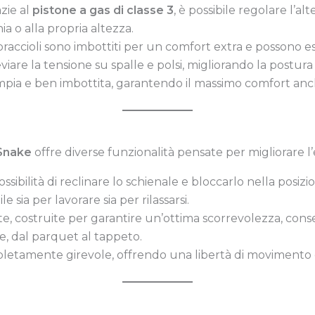
azie al
pistone a gas di classe 3
, è possibile regolare l’a
a o alla propria altezza.
I braccioli sono imbottiti per un comfort extra e possono es
viare la tensione su spalle e polsi, migliorando la postura
mpia e ben imbottita, garantendo il massimo comfort anch
 Snake
offre diverse funzionalità pensate per migliorare l
possibilità di reclinare lo schienale e bloccarlo nella posi
e sia per lavorare sia per rilassarsi.
ote, costruite per garantire un’ottima scorrevolezza, cons
ie, dal parquet al tappeto.
mpletamente girevole, offrendo una libertà di movimento 