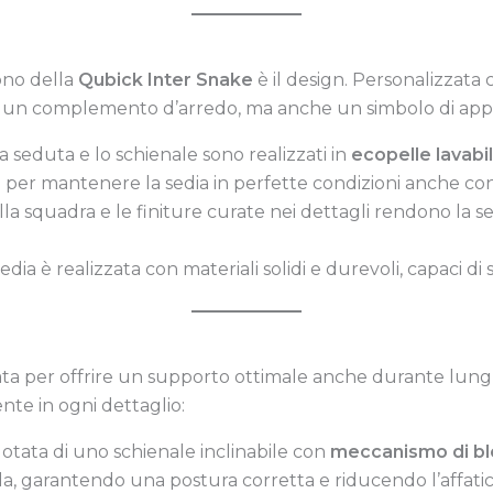
ono della
Qubick Inter Snake
è il design. Personalizzata c
lo un complemento d’arredo, ma anche un simbolo di appar
La seduta e lo schienale sono realizzati in
ecopelle lavabil
ale per mantenere la sedia in perfette condizioni anche co
della squadra e le finiture curate nei dettagli rendono la 
sedia è realizzata con materiali solidi e durevoli, capaci d
a per offrire un supporto ottimale anche durante lunghe
nte in ogni dettaglio:
 dotata di uno schienale inclinabile con
meccanismo di b
a, garantendo una postura corretta e riducendo l’affati