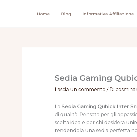
Vai
al
Home
Blog
Informativa Affiliazione
contenuto
Sedia Gaming Qubick 
Lascia un commento
/ Di
cosmina
La
Sedia Gaming Qubick Inter S
di qualità. Pensata per gli appass
scelta ideale per chi desidera unir
rendendola una sedia perfetta non 