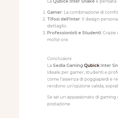
La
Qubick Inter Snake
è pensata 
Gamer
: La combinazione di comfor
Tifosi dell’Inter
: Il design person
dettaglio.
Professionisti e Studenti
: Grazie
molte ore.
Conclusioni
La
Sedia Gaming
Qubick
Inter S
Ideale per gamer, studenti e profe
come l’assenza di poggiapiedi e reg
rendono un’opzione valida, sopratt
Se sei un appassionato di gaming 
postazione.