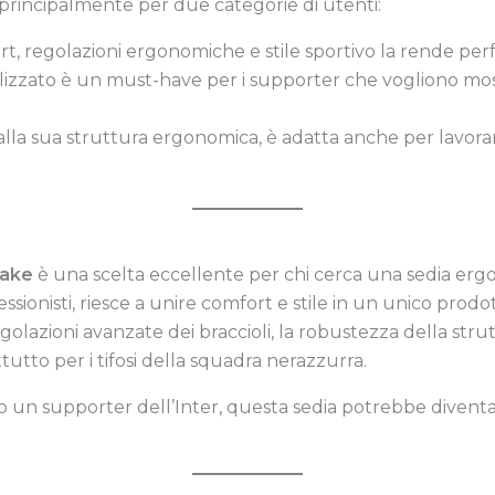
principalmente per due categorie di utenti:
t, regolazioni ergonomiche e stile sportivo la rende perf
alizzato è un must-have per i supporter che vogliono most
 alla sua struttura ergonomica, è adatta anche per lavor
nake
è una scelta eccellente per chi cerca una sedia ergo
ssionisti, riesce a unire comfort e stile in un unico prodo
olazioni avanzate dei braccioli, la robustezza della strut
utto per i tifosi della squadra nerazzurra.
o un supporter dell’Inter, questa sedia potrebbe diventa