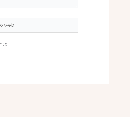
b
nto.