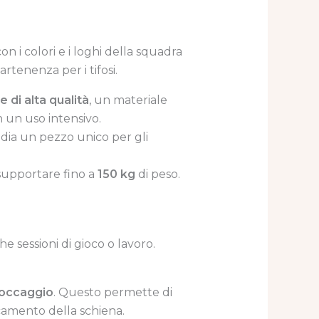
on i colori e i loghi della squadra
tenenza per i tifosi.
e di alta qualità
, un materiale
n un uso intensivo.
sedia un pezzo unico per gli
i supportare fino a
150 kg
di peso.
 sessioni di gioco o lavoro.
loccaggio
. Questo permette di
camento della schiena.