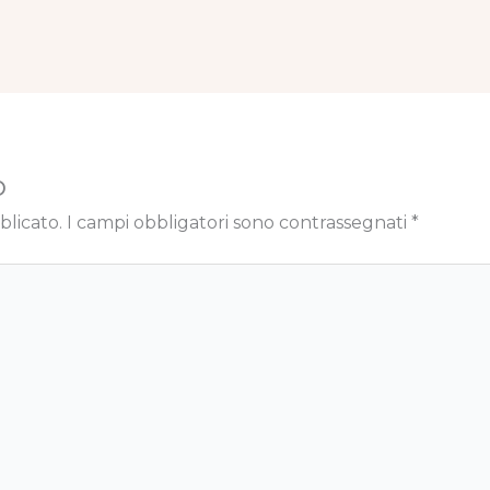
o
blicato.
I campi obbligatori sono contrassegnati
*