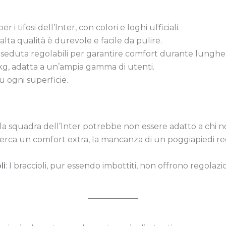
er i tifosi dell’Inter, con colori e loghi ufficiali.
 alta qualità è durevole e facile da pulire.
e seduta regolabili per garantire comfort durante lunghe 
 kg, adatta a un’ampia gamma di utenti.
su ogni superficie.
alla squadra dell’Inter potrebbe non essere adatto a chi no
 cerca un comfort extra, la mancanza di un poggiapiedi r
li
: I braccioli, pur essendo imbottiti, non offrono regol