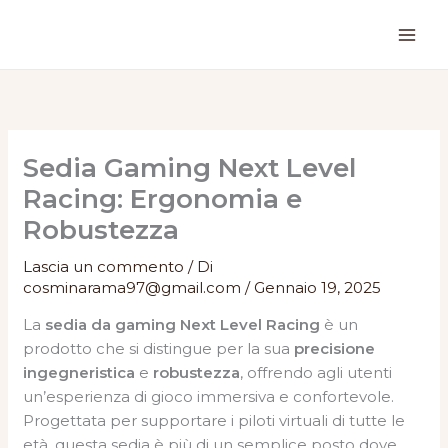
Vai
al
contenuto
Sedia Gaming Next Level
Racing: Ergonomia e
Robustezza
Lascia un commento
/ Di
cosminarama97@gmail.com
/
Gennaio 19, 2025
La
sedia da gaming Next Level Racing
è un
prodotto che si distingue per la sua
precisione
ingegneristica
e
robustezza
, offrendo agli utenti
un’esperienza di gioco immersiva e confortevole.
Progettata per supportare i piloti virtuali di tutte le
età, questa sedia è più di un semplice posto dove