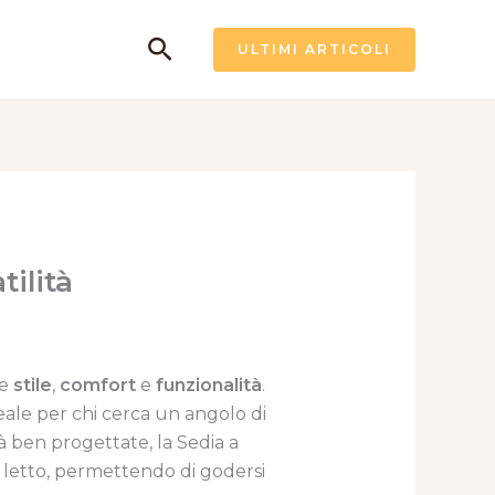
Cerca
ULTIMI ARTICOLI
ilità
re
stile
,
comfort
e
funzionalità
.
eale per chi cerca un angolo di
tà ben progettate, la Sedia a
letto, permettendo di godersi