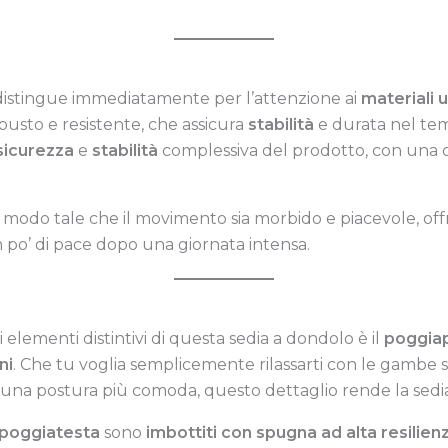
distingue immediatamente per l’attenzione ai
materiali ut
obusto e resistente, che assicura
stabilità
e durata nel tem
sicurezza
e
stabilità
complessiva del prodotto, con una ca
n modo tale che il movimento sia morbido e piacevole, 
n po’ di pace dopo una giornata intensa.
i elementi distintivi di questa sedia a dondolo è il
poggiap
ni
. Che tu voglia semplicemente rilassarti con le gambe s
 una postura più comoda, questo dettaglio rende la sedi
poggiatesta
sono
imbottiti con spugna ad alta resilien