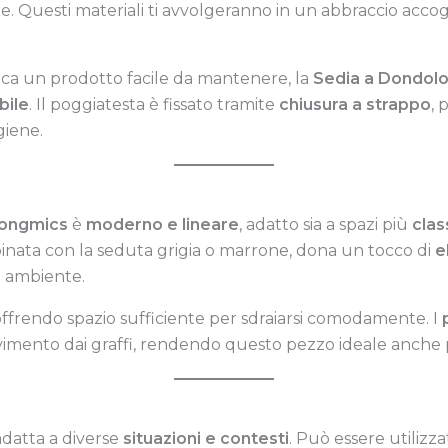
e. Questi materiali ti avvolgeranno in un abbraccio ac
erca un prodotto facile da mantenere, la
Sedia a Dondol
bile
. Il poggiatesta è fissato tramite
chiusura a strappo
, 
giene.
Songmics
è
moderno e lineare
, adatto sia a spazi più
clas
binata con la seduta grigia o marrone, dona un tocco di
e
i ambiente.
 offrendo spazio sufficiente per sdraiarsi comodamente. I
vimento dai graffi, rendendo questo pezzo ideale anche pe
adatta a diverse
situazioni e contesti
. Può essere utilizza