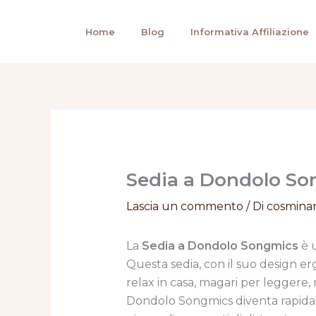
Vai
al
Home
Blog
Informativa Affiliazione
contenuto
Sedia a Dondolo Son
Lascia un commento
/ Di
cosmina
La
Sedia a Dondolo Songmics
è 
Questa sedia, con il suo design er
relax in casa, magari per leggere, 
Dondolo Songmics diventa rapidam