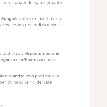
cogliente, rendendo ogni momento
o Songmics
offre un rivestimento
permettendo una pulizia rapida e
sici
che a quelli
contemporanei
.
leganza
e
raffinatezza
che si
piedini antiscivolo
posti sotto la
r chi ha superfici delicate.
ta: