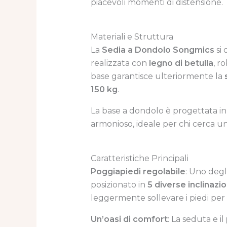
piacevoli momenti di distensione.
Materiali e Struttura
La
Sedia a Dondolo Songmics
si 
realizzata con
legno di betulla
, r
base garantisce ulteriormente la
150 kg
.
La base a dondolo è progettata i
armonioso, ideale per chi cerca u
Caratteristiche Principali
Poggiapiedi regolabile
: Uno degl
posizionato in
5 diverse inclinazio
leggermente sollevare i piedi per
Un’oasi di comfort
: La seduta e il