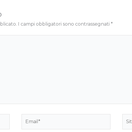
o
blicato.
I campi obbligatori sono contrassegnati
*
Email*
Sito
we