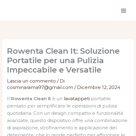
Vai
al
contenuto
Rowenta Clean It: Soluzione
Portatile per una Pulizia
Impeccabile e Versatile
Lascia un commento
/ Di
cosminarama97@gmail.com
/
Dicembre 12, 2024
Il
Rowenta Clean It
è un
lavatappeti
portatile
pensato per semplificare le operazioni di pulizia
quotidiana. Con un design compatto e funzionalità
avanzate, questo dispositivo offre una combinazione
di aspirazione, strofinamento e applicazione del
detergente, che lo rende perfetto per affrontare le