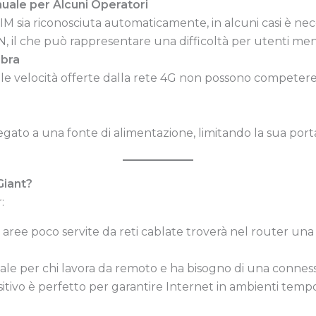
uale per Alcuni Operatori
M sia riconosciuta automaticamente, in alcuni casi è nec
 il che può rappresentare una difficoltà per utenti men
ibra
le velocità offerte dalla rete 4G non possono competere
gato a una fonte di alimentazione, limitando la sua portab
Giant?
:
in aree poco servite da reti cablate troverà nel router un
eale per chi lavora da remoto e ha bisogno di una conness
positivo è perfetto per garantire Internet in ambienti tem