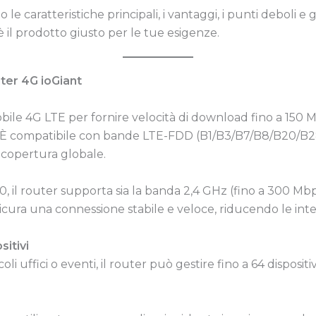
 caratteristiche principali, i vantaggi, i punti deboli e gl
 è il prodotto giusto per le tue esigenze.
uter 4G ioGiant
mobile 4G LTE per fornire velocità di download fino a 150 
e. È compatibile con bande LTE-FDD (B1/B3/B7/B8/B20/B
copertura globale.
0, il router supporta sia la banda 2,4 GHz (fino a 300 Mb
cura una connessione stabile e veloce, riducendo le int
itivi
oli uffici o eventi, il router può gestire fino a 64 dispo