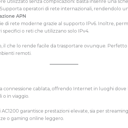
sere utilizzato senza complicazioni: basta inserire una sc
i. Supporta operatori di rete internazionali, rendendolo u
zazione APN
gie di rete moderne grazie al supporto IPv6. Inoltre, pe
specifici o reti che utilizzano solo IPv4.
o, il che lo rende facile da trasportare ovunque. Perfett
bienti remoti.
na connessione cablata, offrendo Internet in luoghi dove le
 o in viaggio.
AC1200 garantisce prestazioni elevate, sia per streaming 
e o gaming online leggero.