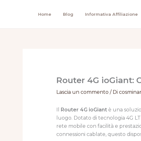
Vai
al
Home
Blog
Informativa Affiliazione
contenuto
Router 4G ioGiant: C
Lascia un commento
/ Di
cosmina
Il
Router 4G ioGiant
è una soluzio
luogo. Dotato di tecnologia 4G LTE
rete mobile con facilità e prestazi
connessioni cablate, questo disposi