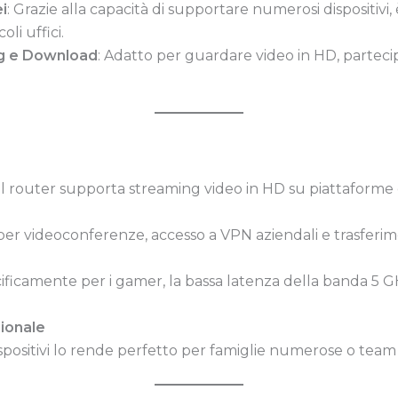
i
: Grazie alla capacità di supportare numerosi dispositivi
li uffici.
ng e Download
: Adatto per guardare video in HD, parteci
 il router supporta streaming video in HD su piattaforme
er videoconferenze, accesso a VPN aziendali e trasferimen
icamente per i gamer, la bassa latenza della banda 5 GH
sionale
spositivi lo rende perfetto per famiglie numerose o team 