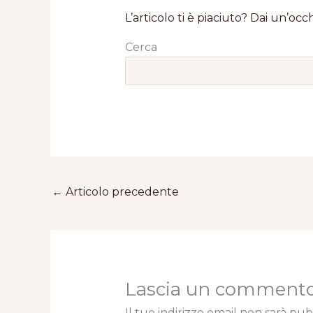
L’articolo ti è piaciuto? Dai un’occh
Cerca
←
Articolo precedente
Lascia un comment
Il tuo indirizzo email non sarà pub