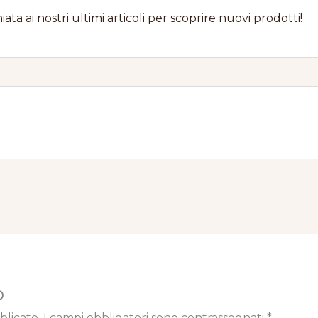
iata ai nostri ultimi articoli per scoprire nuovi prodotti!
o
blicato.
I campi obbligatori sono contrassegnati
*