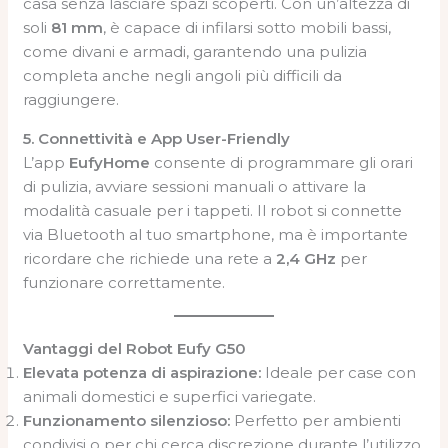
casa senza lasciare spazi scoperti. Con un’altezza di
soli
81 mm
, è capace di infilarsi sotto mobili bassi,
come divani e armadi, garantendo una pulizia
completa anche negli angoli più difficili da
raggiungere.
5. Connettività e App User-Friendly
L’app
EufyHome
consente di programmare gli orari
di pulizia, avviare sessioni manuali o attivare la
modalità casuale per i tappeti. Il robot si connette
via Bluetooth al tuo smartphone, ma è importante
ricordare che richiede una rete a
2,4 GHz
per
funzionare correttamente.
Vantaggi del Robot Eufy G50
Elevata potenza di aspirazione:
Ideale per case con
animali domestici e superfici variegate.
Funzionamento silenzioso:
Perfetto per ambienti
condivisi o per chi cerca discrezione durante l’utilizzo.