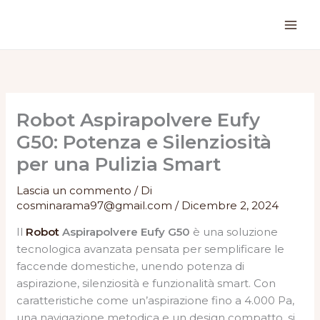
Vai
al
contenuto
Robot Aspirapolvere Eufy
G50: Potenza e Silenziosità
per una Pulizia Smart
Lascia un commento
/ Di
cosminarama97@gmail.com
/
Dicembre 2, 2024
Il
Robot
Aspirapolvere Eufy G50
è una soluzione
tecnologica avanzata pensata per semplificare le
faccende domestiche, unendo potenza di
aspirazione, silenziosità e funzionalità smart. Con
caratteristiche come un’aspirazione fino a 4.000 Pa,
una navigazione metodica e un design compatto, si