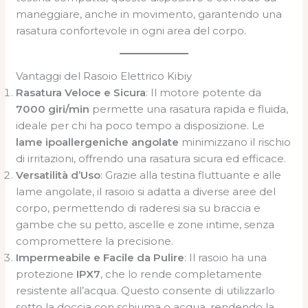
maneggiare, anche in movimento, garantendo una
rasatura confortevole in ogni area del corpo.
Vantaggi del Rasoio Elettrico Kibiy
Rasatura Veloce e Sicura
: Il motore potente da
7000 giri/min
permette una rasatura rapida e fluida,
ideale per chi ha poco tempo a disposizione. Le
lame ipoallergeniche angolate
minimizzano il rischio
di irritazioni, offrendo una rasatura sicura ed efficace.
Versatilità d’Uso
: Grazie alla testina fluttuante e alle
lame angolate, il rasoio si adatta a diverse aree del
corpo, permettendo di raderesi sia su braccia e
gambe che su petto, ascelle e zone intime, senza
compromettere la precisione.
Impermeabile e Facile da Pulire
: Il rasoio ha una
protezione
IPX7
, che lo rende completamente
resistente all’acqua. Questo consente di utilizzarlo
sotto la doccia con schiuma o acqua, rendendo la