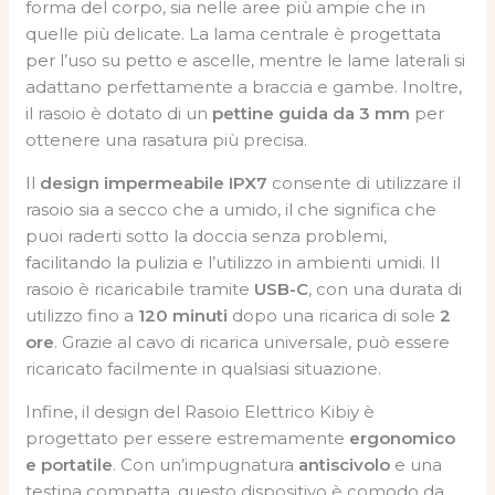
forma del corpo, sia nelle aree più ampie che in
quelle più delicate. La lama centrale è progettata
per l’uso su petto e ascelle, mentre le lame laterali si
adattano perfettamente a braccia e gambe. Inoltre,
il rasoio è dotato di un
pettine guida da 3 mm
per
ottenere una rasatura più precisa.
Il
design impermeabile IPX7
consente di utilizzare il
rasoio sia a secco che a umido, il che significa che
puoi raderti sotto la doccia senza problemi,
facilitando la pulizia e l’utilizzo in ambienti umidi. Il
rasoio è ricaricabile tramite
USB-C
, con una durata di
utilizzo fino a
120 minuti
dopo una ricarica di sole
2
ore
. Grazie al cavo di ricarica universale, può essere
ricaricato facilmente in qualsiasi situazione.
Infine, il design del Rasoio Elettrico Kibiy è
progettato per essere estremamente
ergonomico
e portatile
. Con un’impugnatura
antiscivolo
e una
testina compatta, questo dispositivo è comodo da