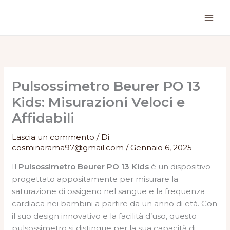
Vai
al
contenuto
Pulsossimetro Beurer PO 13
Kids: Misurazioni Veloci e
Affidabili
Lascia un commento
/ Di
cosminarama97@gmail.com
/
Gennaio 6, 2025
Il
Pulsossimetro Beurer PO 13 Kids
è un dispositivo
progettato appositamente per misurare la
saturazione di ossigeno nel sangue e la frequenza
cardiaca nei bambini a partire da un anno di età. Con
il suo design innovativo e la facilità d’uso, questo
pulsossimetro si distingue per la sua capacità di