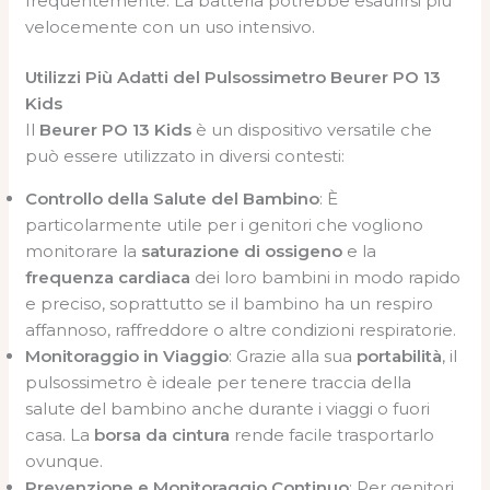
frequentemente. La batteria potrebbe esaurirsi più
velocemente con un uso intensivo.
Utilizzi Più Adatti del Pulsossimetro Beurer PO 13
Kids
Il
Beurer PO 13 Kids
è un dispositivo versatile che
può essere utilizzato in diversi contesti:
Controllo della Salute del Bambino
: È
particolarmente utile per i genitori che vogliono
monitorare la
saturazione di ossigeno
e la
frequenza cardiaca
dei loro bambini in modo rapido
e preciso, soprattutto se il bambino ha un respiro
affannoso, raffreddore o altre condizioni respiratorie.
Monitoraggio in Viaggio
: Grazie alla sua
portabilità
, il
pulsossimetro è ideale per tenere traccia della
salute del bambino anche durante i viaggi o fuori
casa. La
borsa da cintura
rende facile trasportarlo
ovunque.
Prevenzione e Monitoraggio Continuo
: Per genitori