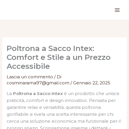
Vai
al
contenuto
Poltrona a Sacco Intex:
Comfort e Stile a un Prezzo
Accessibile
Lascia un commento
/ Di
cosminarama97@gmail.com
/
Gennaio 22, 2025
La
Poltrona a Sacco Intex
è un prodotto che unisce
praticità, comfort e design innovativo. Pensata per
garantire relax e versatilità, questa poltrona
gonfiabile si rivela una scelta interessante per chi
cerca una soluzione economica ma funzionale per il
proprio spazio. Scopriamone insieme i dettagli, i