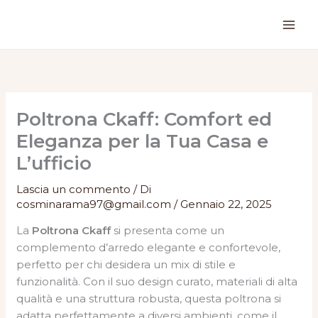
Vai
al
contenuto
Poltrona Ckaff: Comfort ed
Eleganza per la Tua Casa e
L’ufficio
Lascia un commento
/ Di
cosminarama97@gmail.com
/
Gennaio 22, 2025
La
Poltrona Ckaff
si presenta come un
complemento d’arredo elegante e confortevole,
perfetto per chi desidera un mix di stile e
funzionalità. Con il suo design curato, materiali di alta
qualità e una struttura robusta, questa poltrona si
adatta perfettamente a diversi ambienti, come il