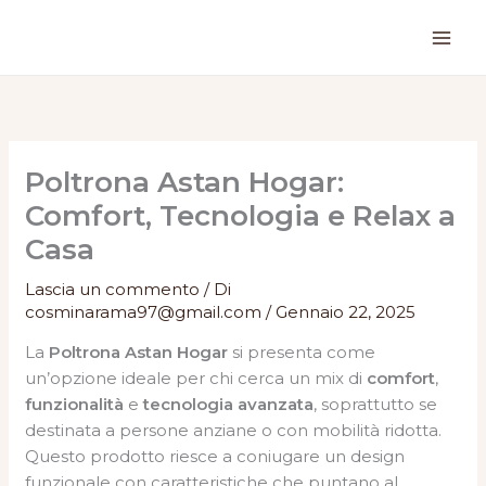
Vai
al
contenuto
Poltrona Astan Hogar:
Comfort, Tecnologia e Relax a
Casa
Lascia un commento
/ Di
cosminarama97@gmail.com
/
Gennaio 22, 2025
La
Poltrona Astan Hogar
si presenta come
un’opzione ideale per chi cerca un mix di
comfort
,
funzionalità
e
tecnologia avanzata
, soprattutto se
destinata a persone anziane o con mobilità ridotta.
Questo prodotto riesce a coniugare un design
funzionale con caratteristiche che puntano al