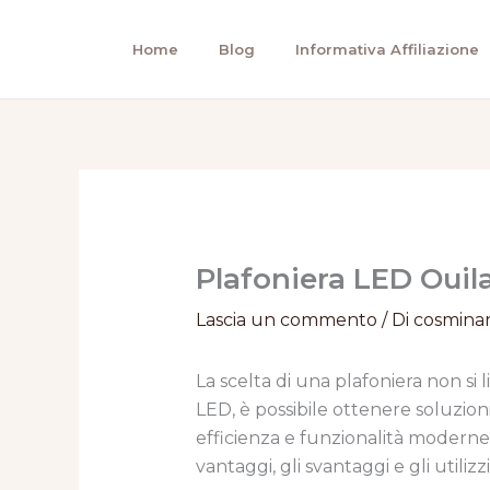
Vai
al
Home
Blog
Informativa Affiliazione
contenuto
Plafoniera LED Ouil
Lascia un commento
/ Di
cosmina
La scelta di una plafoniera non si l
LED, è possibile ottenere soluzio
efficienza e funzionalità moderne. 
vantaggi, gli svantaggi e gli utiliz