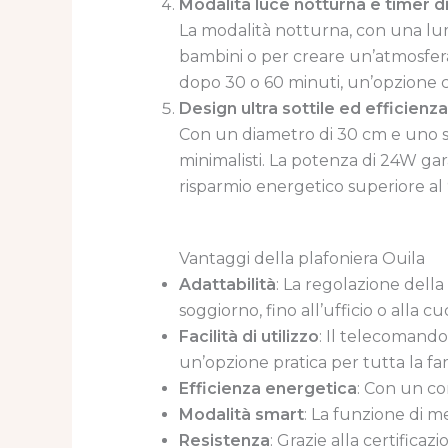
Modalità luce notturna e timer 
La modalità notturna, con una lum
bambini o per creare un’atmosfera
dopo 30 o 60 minuti, un’opzione 
Design ultra sottile ed efficienz
Con un diametro di 30 cm e uno spe
minimalisti. La potenza di 24W ga
risparmio energetico superiore al
Vantaggi della plafoniera Ouila
Adattabilità
: La regolazione dell
soggiorno, fino all’ufficio o alla cu
Facilità di utilizzo
: Il telecomando
un’opzione pratica per tutta la fam
Efficienza energetica
: Con un co
Modalità smart
: La funzione di m
Resistenza
: Grazie alla certifica