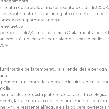
di spegnimento
inosità ridotta al 5% e una temperatura calda di 3000K, 
 rilassante. Inoltre, il timer integrato consente di impo
comoda per risparmiare energia.
a energetica
ssore di soli 2,4 cm, la plafoniera Ouila si adatta perfe
rantisce un’illuminazione equivalente a una lampadina t
 95%.
a luminosità e della temperatura la rende ideale per ogni
cina.
 permette un controllo semplice e intuitivo, mentre l’int
iglia.
nsumo ridotto, questa plafoniera è una scelta ecologica
emoria, la luce notturna e il timer aumentano il comfort e 
zione IP44, è resistente all’acqua e alla polvere, perfett