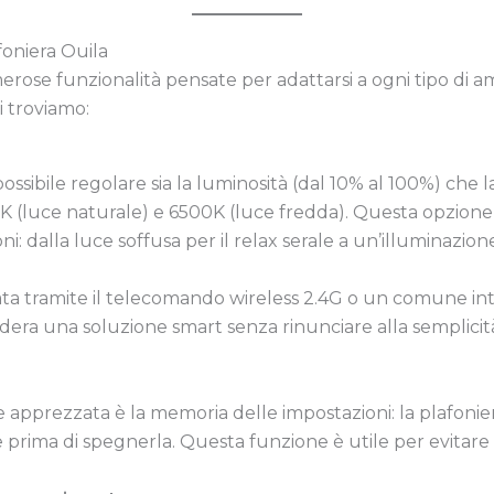
afoniera Ouila
erose funzionalità pensate per adattarsi a ogni tipo di 
i troviamo:
ossibile regolare sia la luminosità (dal 10% al 100%) che 
0K (luce naturale) e 6500K (luce fredda). Questa opzione
oni: dalla luce soffusa per il relax serale a un’illuminazio
ata tramite il telecomando wireless 2.4G o un comune in
idera una soluzione smart senza rinunciare alla semplicità
 apprezzata è la memoria delle impostazioni: la plafoniera
 prima di spegnerla. Questa funzione è utile per evitar