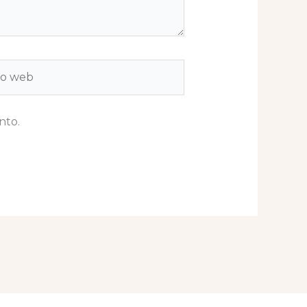
b
nto.