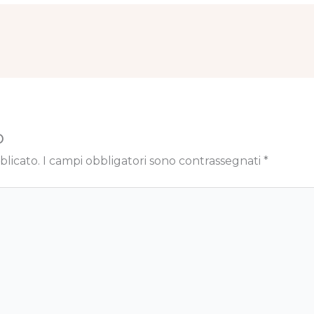
o
blicato.
I campi obbligatori sono contrassegnati
*