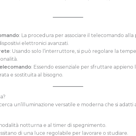
ecomando
: La procedura per associare il telecomando alla 
ispositivi elettronici avanzati.
arete
: Usando solo l’interruttore, si può regolare la temp
onalità.
 telecomando
: Essendo essenziale per sfruttare appieno le
a e sostituita al bisogno.
la?
erca un’illuminazione versatile e moderna che si adatti a 
 modalità notturna e al timer di spegnimento.
ssitano di una luce regolabile per lavorare o studiare.