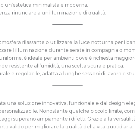
o un’estetica minimalista e moderna.
enza rinunciare a un’illuminazione di qualità.
tmosfera rilassante o utilizzare la luce notturna per i bam
izzare l’illuminazione durante serate in compagnia o mome
 uniforme, è ideale per ambienti dove è richiesta maggiore v
nde resistente all’umidità, una scelta sicura e pratica.
rale e regolabile, adatta a lunghe sessioni di lavoro o stu
ta una soluzione innovativa, funzionale e dal design ele
 personalizzabile. Nonostante qualche piccolo limite, come
ggi superano ampiamente i difetti. Grazie alla versatilità
to valido per migliorare la qualità della vita quotidiana.