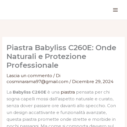
Vai
al
contenuto
Piastra Babyliss C260E: Onde
Naturali e Protezione
Professionale
Lascia un commento
/ Di
cosminarama97@gmail.com
/
Dicembre 29, 2024
La
Babyliss C260E
è una
piastra
pensata per chi
sogna capelli mossi dall’aspetto naturale e curato,
senza dover passare ore davanti allo specchio. Con
un design accattivante e funzionalità avanzate,
questa piastra promette onde strette e morbide in
pochi passaggi. Ma come si comporta davvero sul