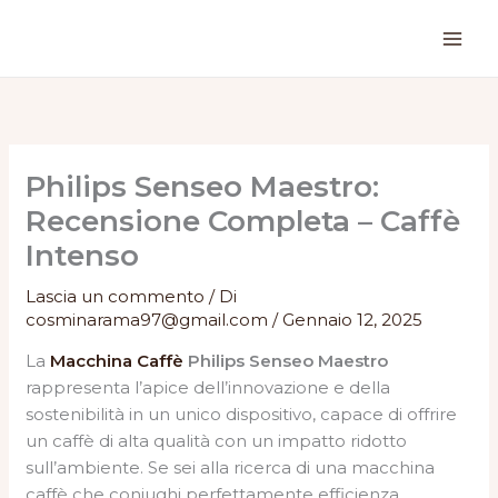
Vai
al
contenuto
Philips Senseo Maestro:
Recensione Completa – Caffè
Intenso
Lascia un commento
/ Di
cosminarama97@gmail.com
/
Gennaio 12, 2025
La
Macchina Caffè
Philips Senseo Maestro
rappresenta l’apice dell’innovazione e della
sostenibilità in un unico dispositivo, capace di offrire
un caffè di alta qualità con un impatto ridotto
sull’ambiente. Se sei alla ricerca di una macchina
caffè che coniughi perfettamente efficienza,