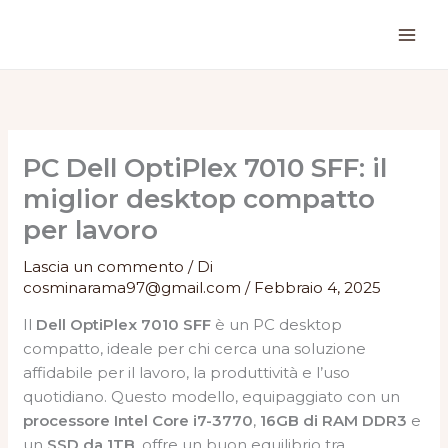
Vai
al
contenuto
PC Dell OptiPlex 7010 SFF: il
miglior desktop compatto
per lavoro
Lascia un commento
/ Di
cosminarama97@gmail.com
/
Febbraio 4, 2025
Il
Dell OptiPlex 7010 SFF
è un PC desktop
compatto, ideale per chi cerca una soluzione
affidabile per il lavoro, la produttività e l’uso
quotidiano. Questo modello, equipaggiato con un
processore Intel Core i7-3770
,
16GB di RAM DDR3
e
un
SSD da 1TB
, offre un buon equilibrio tra