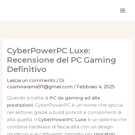
Vai
al
contenuto
CyberPowerPC Luxe:
Recensione del PC Gaming
Definitivo
Lascia un commento
/ Di
cosminarama97@gmail.com
/
Febbraio 4, 2025
Quando si tratta di
PC da gaming ad alte
prestazioni
, CyberPowerPC è un nome che spicca
nel settore, grazie a build potenti e componenti di
alta qualità. Il
CyberPowerPC Luxe
è un sistema che
combina hardware di fascia alta con un design
moderno e accattivante, pensato per
giocatori