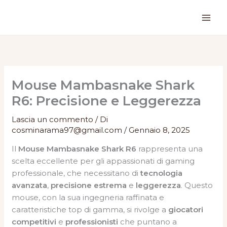
Vai
al
contenuto
Mouse Mambasnake Shark
R6: Precisione e Leggerezza
Lascia un commento
/ Di
cosminarama97@gmail.com
/
Gennaio 8, 2025
Il
Mouse Mambasnake Shark R6
rappresenta una
scelta eccellente per gli appassionati di gaming
professionale, che necessitano di
tecnologia
avanzata
,
precisione estrema
e
leggerezza
. Questo
mouse, con la sua ingegneria raffinata e
caratteristiche top di gamma, si rivolge a
giocatori
competitivi
e
professionisti
che puntano a