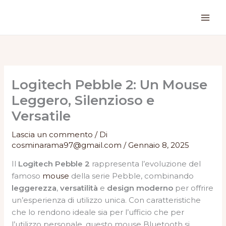
Vai
al
contenuto
Logitech Pebble 2: Un Mouse
Leggero, Silenzioso e
Versatile
Lascia un commento
/ Di
cosminarama97@gmail.com
/
Gennaio 8, 2025
Il
Logitech Pebble 2
rappresenta l’evoluzione del
famoso
mouse
della serie Pebble, combinando
leggerezza
,
versatilità
e
design moderno
per offrire
un’esperienza di utilizzo unica. Con caratteristiche
che lo rendono ideale sia per l’ufficio che per
l’utilizzo personale, questo mouse Bluetooth si