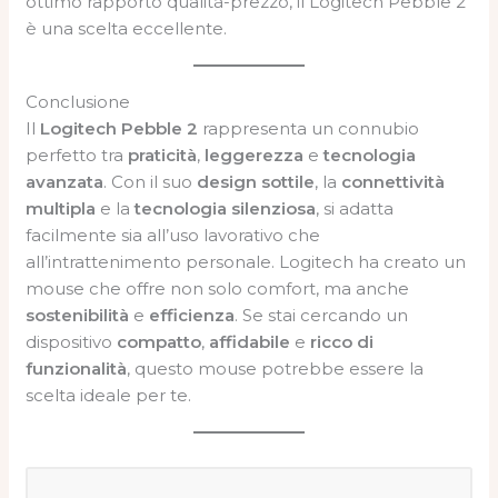
ottimo rapporto qualità-prezzo, il Logitech Pebble 2
è una scelta eccellente.
Conclusione
Il
Logitech Pebble 2
rappresenta un connubio
perfetto tra
praticità
,
leggerezza
e
tecnologia
avanzata
. Con il suo
design sottile
, la
connettività
multipla
e la
tecnologia silenziosa
, si adatta
facilmente sia all’uso lavorativo che
all’intrattenimento personale. Logitech ha creato un
mouse che offre non solo comfort, ma anche
sostenibilità
e
efficienza
. Se stai cercando un
dispositivo
compatto
,
affidabile
e
ricco di
funzionalità
, questo mouse potrebbe essere la
scelta ideale per te.