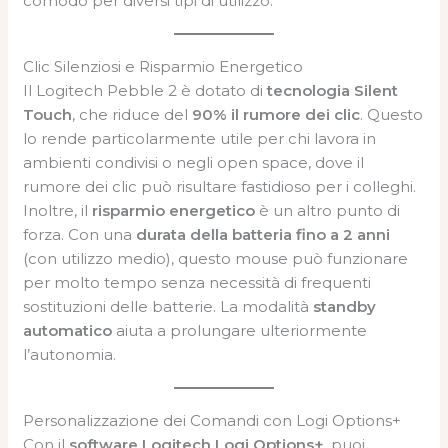
comodo per diversi tipi di utilizzo.
Clic Silenziosi e Risparmio Energetico
Il Logitech Pebble 2 è dotato di
tecnologia Silent
Touch
, che riduce del
90% il rumore dei clic
. Questo
lo rende particolarmente utile per chi lavora in
ambienti condivisi o negli open space, dove il
rumore dei clic può risultare fastidioso per i colleghi.
Inoltre, il
risparmio energetico
è un altro punto di
forza. Con una
durata della batteria fino a 2 anni
(con utilizzo medio), questo mouse può funzionare
per molto tempo senza necessità di frequenti
sostituzioni delle batterie. La modalità
standby
automatico
aiuta a prolungare ulteriormente
l’autonomia.
Personalizzazione dei Comandi con Logi Options+
Con il
software Logitech Logi Options+
, puoi