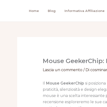
Vai
al
Home
Blog
Informativa Affiliazione
contenuto
Mouse GeekerChip: I
Lascia un commento
/ Di
cosmina
Il
Mouse GeekerChip
si posiziona
praticità, silenziosità e design el
mouse è una scelta interessante per
recensione esploreremo le sue carat