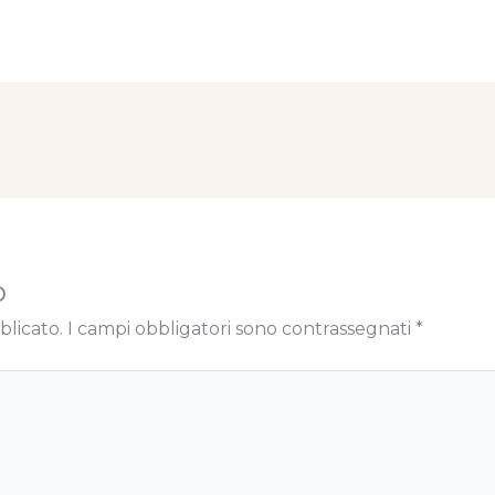
o
blicato.
I campi obbligatori sono contrassegnati
*