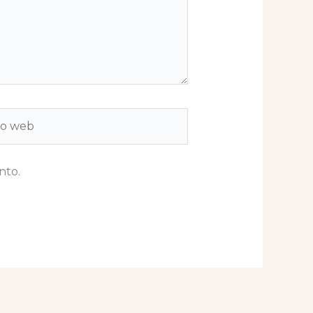
b
nto.