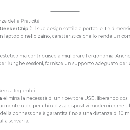
nza della Praticità
GeekerChip
è il suo design sottile e portatile. Le dimen
un laptop o nello zaino, caratteristica che lo rende un c
 estetico ma contribuisce a migliorare l’ergonomia. Anch
per lunghe sessioni, fornisce un supporto adeguato per 
 Senza Ingombri
a
elimina la necessità di un ricevitore USB, liberando cos
rmente utile per chi utilizza dispositivi moderni come ult
tà della connessione è garantita fino a una distanza di 10
lla scrivania.