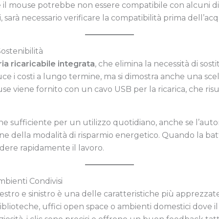
il mouse potrebbe non essere compatibile con alcuni dispos
, sarà necessario verificare la compatibilità prima dell’acq
Sostenibilità
ia ricaricabile integrata
, che elimina la necessità di sos
uce i costi a lungo termine, ma si dimostra anche una sce
mouse viene fornito con un cavo USB per la ricarica, che ri
he sufficiente per un utilizzo quotidiano, anche se l’aut
ione della modalità di risparmio energetico. Quando la batte
dere rapidamente il lavoro.
mbienti Condivisi
estro e sinistro è una delle caratteristiche più apprezza
blioteche, uffici open space o ambienti domestici dove 