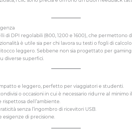
ziosità, i clic sono precisi e offrono un buon feedback ta
sigenza
lli di DPI regolabili (800, 1200 e 1600), che permettono d
onalità è utile sia per chi lavora su testi o fogli di calcolo
ritocco leggero. Sebbene non sia progettato per gaming p
su diverse superfici.
patto e leggero, perfetto per viaggiatori e studenti.
ndivisi o occasioni in cui è necessario ridurre al minimo 
rispettosa dell’ambiente.
aticità senza l’ingombro di ricevitori USB.
e esigenze di precisione.