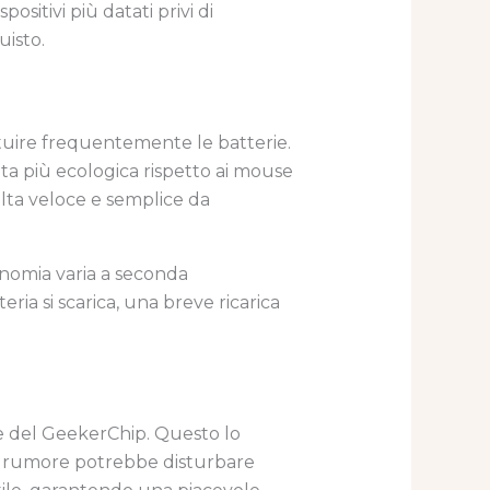
itivi più datati privi di
uisto.
tituire frequentemente le batterie.
lta più ecologica rispetto ai mouse
sulta veloce e semplice da
onomia varia a seconda
ria si scarica, una breve ricarica
te del GeekerChip. Questo lo
il rumore potrebbe disturbare