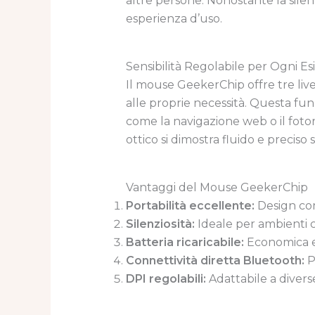
altre persone. Nonostante la silen
esperienza d’uso.
Sensibilità Regolabile per Ogni E
Il mouse GeekerChip offre tre live
alle proprie necessità. Questa funzi
come la navigazione web o il foto
ottico si dimostra fluido e preciso 
Vantaggi del Mouse GeekerChip
Portabilità eccellente:
Design com
Silenziosità:
Ideale per ambienti co
Batteria ricaricabile:
Economica e 
Connettività diretta Bluetooth:
Pr
DPI regolabili:
Adattabile a divers