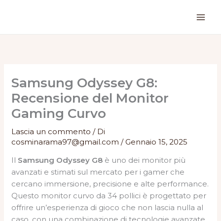
Vai
al
contenuto
Samsung Odyssey G8:
Recensione del Monitor
Gaming Curvo
Lascia un commento
/ Di
cosminarama97@gmail.com
/
Gennaio 15, 2025
Il
Samsung Odyssey G8
è uno dei monitor più
avanzati e stimati sul mercato per i gamer che
cercano immersione, precisione e alte performance.
Questo monitor curvo da 34 pollici è progettato per
offrire un’esperienza di gioco che non lascia nulla al
caso, con una combinazione di tecnologie avanzate,