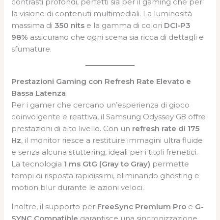
contrasti profondi, perfetti sia per il gaming che per
la visione di contenuti multimediali. La luminosità
massima di
350 nits
e la gamma di colori
DCI-P3
98%
assicurano che ogni scena sia ricca di dettagli e
sfumature.
Prestazioni Gaming con Refresh Rate Elevato e
Bassa Latenza
Per i gamer che cercano un’esperienza di gioco
coinvolgente e reattiva, il Samsung Odyssey G8 offre
prestazioni di alto livello. Con un
refresh rate di 175
Hz
, il monitor riesce a restituire immagini ultra fluide
e senza alcuna stuttering, ideali per i titoli frenetici.
La tecnologia
1 ms GtG (Gray to Gray)
permette
tempi di risposta rapidissimi, eliminando ghosting e
motion blur durante le azioni veloci.
Inoltre, il supporto per
FreeSync Premium Pro
e
G-
SYNC Compatible
garantisce una sincronizzazione