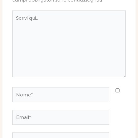
Scrivi
qui..
Nome*
Email*
Sito