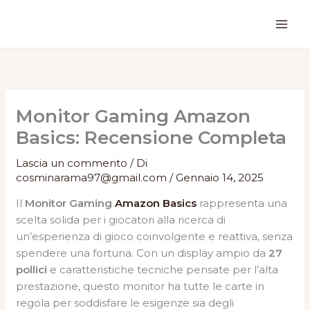
Vai
al
contenuto
Monitor Gaming Amazon
Basics: Recensione Completa
Lascia un commento
/ Di
cosminarama97@gmail.com
/
Gennaio 14, 2025
Il
Monitor Gaming
Amazon Basics
rappresenta una
scelta solida per i giocatori alla ricerca di
un’esperienza di gioco coinvolgente e reattiva, senza
spendere una fortuna. Con un display ampio da
27
pollici
e caratteristiche tecniche pensate per l’alta
prestazione, questo monitor ha tutte le carte in
regola per soddisfare le esigenze sia degli