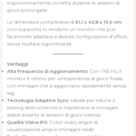
ergonomicamente corretta durante le sessioni di
gioco prolungate.
Le dimensioni complessive di
61,1 x 43,8 x 19,0 cm
(con supporto) lo rendono un monitor che può
facilmente adattarsi a diverse configurazioni d’ufficio,
senza risultare ingombrante.
Vantaggi
Alta Frequenza di Aggiornamento
: Con i 165 Hz, il
monitor è ottimo per un’esperienza di gioco fluida,
con immagini che si aggiornano rapidamente senza
lag.
Tecnologia Adaptive Sync
: Ideale per ridurre il
tearing dello schermo e mantenere le immagini
stabili durante le sessioni di gioco intense.
Qualità Visiva IPS
: Colori vivaci, angoli di
visualizzazione ampi e immagini nitide.