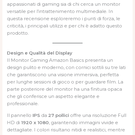
appassionati di gaming sia di chi cerca un monitor
versatile per l’intrattenimento multimediale. In
questa recensione esploreremo i punti di forza, le
criticità, i principali utilizzi e per chi è adatto questo
prodotto.
Design e Qualità del Display
Il Monitor Gaming Amazon Basics presenta un
design pulito e moderno, con cornici sottili su tre lati
che garantiscono una visione immersiva, perfetta
per lunghe sessioni di gioco o per guardare film. La
parte posteriore del monitor ha una finitura opaca
che gli conferisce un aspetto elegante e
professionale.
Il pannello
IPS
da
27 pollici
offre una risoluzione Full
HD di
1920 x 1080
, garantendo immagini vivide e
dettagliate. I colori risultano nitidi e realistici, mentre