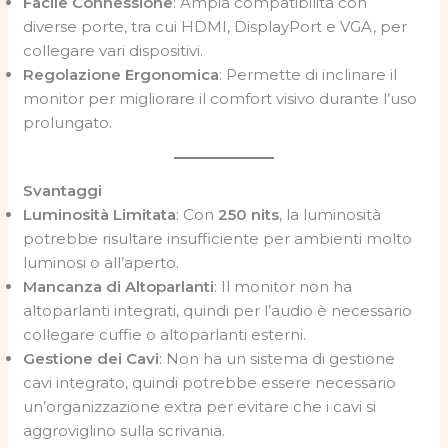
Facile Connessione
: Ampia compatibilità con
diverse porte, tra cui HDMI, DisplayPort e VGA, per
collegare vari dispositivi.
Regolazione Ergonomica
: Permette di inclinare il
monitor per migliorare il comfort visivo durante l’uso
prolungato.
Svantaggi
Luminosità Limitata
: Con
250 nits
, la luminosità
potrebbe risultare insufficiente per ambienti molto
luminosi o all’aperto.
Mancanza di Altoparlanti
: Il monitor non ha
altoparlanti integrati, quindi per l’audio è necessario
collegare cuffie o altoparlanti esterni.
Gestione dei Cavi
: Non ha un sistema di gestione
cavi integrato, quindi potrebbe essere necessario
un’organizzazione extra per evitare che i cavi si
aggroviglino sulla scrivania.