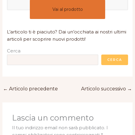
Vai al prodotto
L’articolo ti è piaciuto? Dai un’occhiata ai nostri ultimi
articoli per scoprire nuovi prodotti!
Cerca
CERCA
←
Articolo precedente
Articolo successivo
→
Lascia un commento
Il tuo indirizzo email non sarà pubblicato.
I
campi obbligatori sono contrassegnati
*