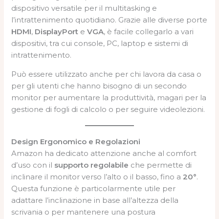
dispositivo versatile per il multitasking e
l’intrattenimento quotidiano. Grazie alle diverse porte
HDMI
,
DisplayPort
e
VGA
, è facile collegarlo a vari
dispositivi, tra cui console, PC, laptop e sistemi di
intrattenimento.
Può essere utilizzato anche per chi lavora da casa o
per gli utenti che hanno bisogno di un secondo
monitor per aumentare la produttività, magari per la
gestione di fogli di calcolo o per seguire videolezioni.
Design Ergonomico e Regolazioni
Amazon ha dedicato attenzione anche al comfort
d’uso con il
supporto regolabile
che permette di
inclinare il monitor verso l’alto o il basso, fino a
20°
.
Questa funzione è particolarmente utile per
adattare l’inclinazione in base all’altezza della
scrivania o per mantenere una postura