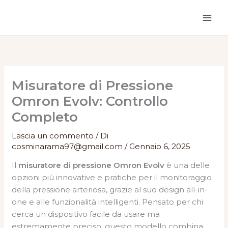
Vai
al
contenuto
Misuratore di Pressione
Omron Evolv: Controllo
Completo
Lascia un commento
/ Di
cosminarama97@gmail.com
/
Gennaio 6, 2025
Il
misuratore di pressione Omron Evolv
è una delle
opzioni più innovative e pratiche per il monitoraggio
della pressione arteriosa, grazie al suo design all-in-
one e alle funzionalità intelligenti. Pensato per chi
cerca un dispositivo facile da usare ma
estremamente preciso, questo modello combina