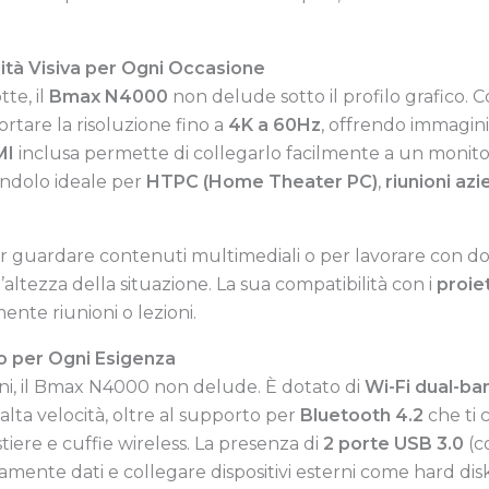
ità Visiva per Ogni Occasione
te, il
Bmax N4000
non delude sotto il profilo grafico.
rtare la risoluzione fino a
4K a 60Hz
, offrendo immagini 
MI
inclusa permette di collegarlo facilmente a un monito
ndolo ideale per
HTPC (Home Theater PC)
,
riunioni azi
per guardare contenuti multimediali o per lavorare con do
’altezza della situazione. La sua compatibilità con i
proiet
nte riunioni o lezioni.
to per Ogni Esigenza
ni, il Bmax N4000 non delude. È dotato di
Wi-Fi dual-ba
alta velocità, oltre al supporto per
Bluetooth 4.2
che ti 
tiere e cuffie wireless. La presenza di
2 porte USB 3.0
(co
idamente dati e collegare dispositivi esterni come hard di