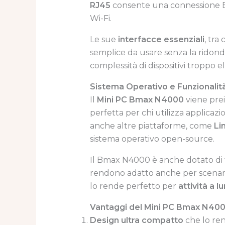
RJ45
consente una connessione Eth
Wi-Fi.
Le sue
interfacce essenziali
, tra
semplice da usare senza la ridonda
complessità di dispositivi troppo el
Sistema Operativo e Funzionalit
Il
Mini PC Bmax N4000
viene pre
perfetta per chi utilizza applicaz
anche altre piattaforme, come
Li
sistema operativo open-source.
Il Bmax N4000 è anche dotato di 
rendono adatto anche per scenari 
lo rende perfetto per
attività a 
Vantaggi del Mini PC Bmax N40
Design ultra compatto
che lo ren