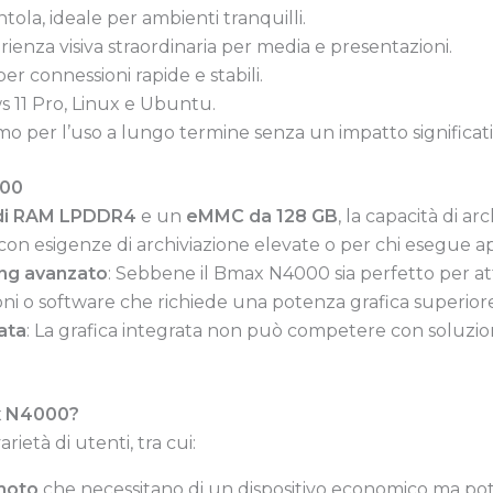
ntola, ideale per ambienti tranquilli.
enza visiva straordinaria per media e presentazioni.
er connessioni rapide e stabili.
11 Pro, Linux e Ubuntu.
imo per l’uso a lungo termine senza un impatto significat
000
di RAM LPDDR4
e un
eMMC da 128 GB
, la capacità di 
con esigenze di archiviazione elevate o per chi esegue ap
ing avanzato
: Sebbene il Bmax N4000 sia perfetto per at
oni o software che richiede una potenza grafica superiore
ata
: La grafica integrata non può competere con soluzi
ax N4000?
rietà di utenti, tra cui:
emoto
che necessitano di un dispositivo economico ma poten