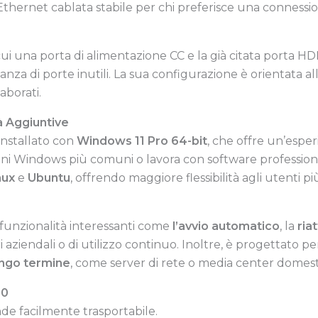
ernet cablata stabile per chi preferisce una connessione
 cui una porta di alimentazione CC e la già citata porta H
nza di porte inutili. La sua configurazione è orientata al
aborati.
à Aggiuntive
installato con
Windows 11 Pro 64-bit
, che offre un’espe
ioni Windows più comuni o lavora con software profession
nux
e
Ubuntu
, offrendo maggiore flessibilità agli utenti pi
funzionalità interessanti come
l’avvio automatico
, la
ria
aziendali o di utilizzo continuo. Inoltre, è progettato p
lungo termine
, come server di rete o media center domesti
00
de facilmente trasportabile.