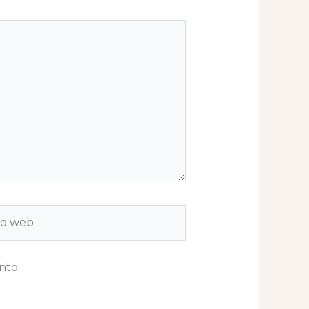
b
nto.