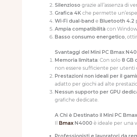
Silenzioso
grazie all’assenza di ve
Grafica 4K
che permette un’esperi
Wi-Fi dual-band
e
Bluetooth 4.2
p
Ampia compatibilità
con Windows 
Basso consumo energetico
, ott
Svantaggi del Mini PC Bmax N4
Memoria limitata
: Con solo
8 GB 
non essere sufficiente per utenti 
Prestazioni non ideali per il gam
adatto per giochi ad alte prestazi
Nessun supporto per GPU dedic
grafiche dedicate.
A Chi è Destinato il Mini PC Bm
Il
Bmax
N4000
è ideale per una va
Professionisti e lavoratori da r