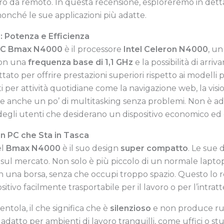
oro da remoto. In questa recensione, esploreremo in dettag
onché le sue applicazioni più adatte.
 Potenza e Efficienza
PC Bmax N4000
è il processore
Intel Celeron N4000
, u
Con una
frequenza base di 1,1 GHz
e la possibilità di arriv
ato per offrire prestazioni superiori rispetto ai modelli 
i per attività quotidiane come la navigazione web, la visi
 anche un po’ di multitasking senza problemi. Non è ada
egli utenti che desiderano un dispositivo economico ed ef
n PC che Sta in Tasca
el
Bmax N4000
è il suo design
super compatto
. Le sue 
ili sul mercato. Non solo è più piccolo di un normale lap
in una borsa, senza che occupi troppo spazio. Questo lo r
sitivo facilmente trasportabile per il lavoro o per l’intra
entola, il che significa che è
silenzioso
e non produce rumo
atto per ambienti di lavoro tranquilli, come uffici o studi