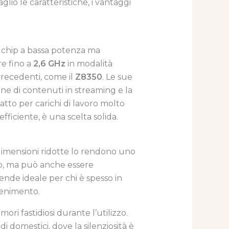
lio le caratteristiche, i vantaggi
n chip a bassa potenza ma
are fino a
2,6 GHz
in modalità
precedenti, come il
Z8350
. Le sue
one di contenuti in streaming e la
tto per carichi di lavoro molto
ficiente, è una scelta solida.
dimensioni ridotte lo rendono uno
top, ma può anche essere
ende ideale per chi è spesso in
ttenimento.
ri fastidiosi durante l’utilizzo.
 domestici, dove la silenziosità è