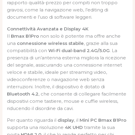
rapporto qualità-prezzo per compiti non troppo
gravosi, come la navigazione web, l’editing di
documenti e l’uso di software leggeri.
Connettività Avanzata e Display 4K
Il
Bmax B1Pro
non solo è potente ma offre anche
una
connessione wireless stabile
, grazie alla sua
compatibilità con
Wi-Fi dual-band 2.4G/5.0G
. La
presenza di un’antenna esterna migliora la ricezione
del segnale, assicurando una connessione internet
veloce e stabile, ideale per streaming video,
videoconferenze o navigazione web senza
interruzioni. Inoltre, il dispositivo è dotato di
Bluetooth 4.2
, che consente di collegare facilmente
dispositivi come tastiere, mouse e cuffie wireless,
riducendo il disordine da cavi.
Per quanto riguarda il
display
, il
Mini PC Bmax B1Pro
supporta una risoluzione
4K UHD
tramite la sua
porta
HDMI 2.0
, il che lo rende perfetto per chi