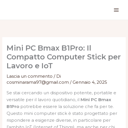
Vai
al
contenuto
Mini PC Bmax B1Pro: Il
Compatto Computer Stick per
Lavoro e IoT
Lascia un commento
/ Di
cosminarama97@gmail.com
/
Gennaio 4, 2025
Se stai cercando un dispositivo potente, portatile e
versatile per il lavoro quotidiano, il
Mini PC Bmax
B1Pro
potrebbe essere la soluzione che fa per te.
Questo mini computer stick è stato progettato per
rispondere a esigenze diverse, in particolare per
l’ambito IoT (Internet of Things), ma anche per chi