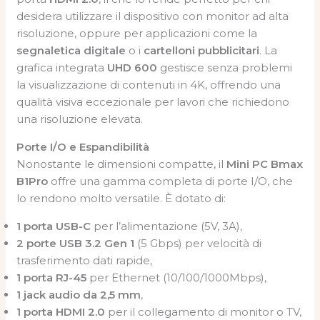
desidera utilizzare il dispositivo con monitor ad alta
risoluzione, oppure per applicazioni come la
segnaletica digitale
o i
cartelloni pubblicitari
. La
grafica integrata
UHD 600
gestisce senza problemi
la visualizzazione di contenuti in 4K, offrendo una
qualità visiva eccezionale per lavori che richiedono
una risoluzione elevata.
Porte I/O e Espandibilità
Nonostante le dimensioni compatte, il
Mini PC Bmax
B1Pro
offre una gamma completa di porte I/O, che
lo rendono molto versatile. È dotato di:
1 porta USB-C
per l’alimentazione (5V, 3A),
2 porte USB 3.2 Gen 1
(5 Gbps) per velocità di
trasferimento dati rapide,
1 porta RJ-45
per Ethernet (10/100/1000Mbps),
1 jack audio da 2,5 mm
,
1 porta HDMI 2.0
per il collegamento di monitor o TV,