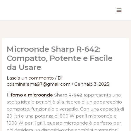
Vai
al
contenuto
Microonde Sharp R-642:
Compatto, Potente e Facile
da Usare
Lascia un commento
/ Di
cosminarama97@gmail.com
/
Gennaio 3, 2025
Il
forno a microonde
Sharp R-642
rappresenta una
scelta ideale per chi è alla ricerca di un apparecchio
compatto, funzionale e versatile. Con una capacità di
20 litri e una potenza di 800 W per il microonde e
1000 W per il grill, questo microonde è perfetto per
chi desidera un dispositivo che combini prestazioni