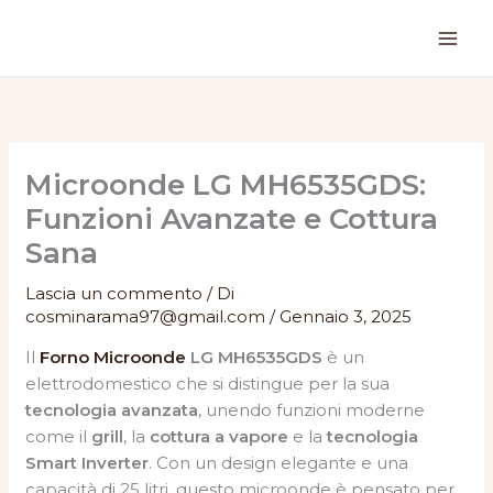
Vai
al
contenuto
Microonde LG MH6535GDS:
Funzioni Avanzate e Cottura
Sana
Lascia un commento
/ Di
cosminarama97@gmail.com
/
Gennaio 3, 2025
Il
Forno Microonde
LG MH6535GDS
è un
elettrodomestico che si distingue per la sua
tecnologia avanzata
, unendo funzioni moderne
come il
grill
, la
cottura a vapore
e la
tecnologia
Smart Inverter
. Con un design elegante e una
capacità di 25 litri, questo microonde è pensato per