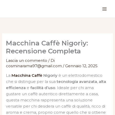
Vai
al
contenuto
Macchina Caffè Nigoriy:
Recensione Completa
Lascia un commento
/ Di
cosminarama97@gmail.com
/
Gennaio 12, 2025
La
Macchina Caffè
Nigoriy
è un elettrodomestico
che si distingue per la sua
tecnologia avanzata
,
alta
efficienza
e
facilità d’uso
. Ideale per chi ama
gustare un caffè autentico direttamente a casa,
questa macchina rappresenta una soluzione
versatile per chi desidera un caffè di qualità, ricco di
aroma e crema, proprio come quello che si ottiene