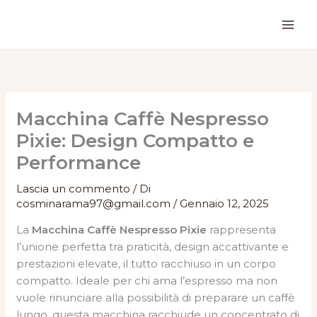
Vai
al
contenuto
Macchina Caffè Nespresso
Pixie: Design Compatto e
Performance
Lascia un commento
/ Di
cosminarama97@gmail.com
/
Gennaio 12, 2025
La
Macchina Caffè Nespresso Pixie
rappresenta
l’unione perfetta tra praticità, design accattivante e
prestazioni elevate, il tutto racchiuso in un corpo
compatto. Ideale per chi ama l’espresso ma non
vuole rinunciare alla possibilità di preparare un caffè
lungo, questa macchina racchiude un concentrato di