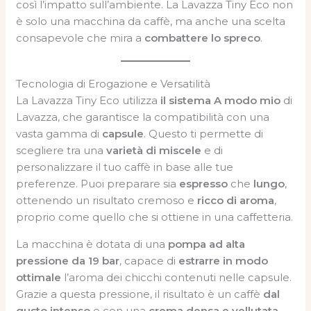
così l’impatto sull’ambiente. La Lavazza Tiny Eco non
è solo una macchina da caffè, ma anche una scelta
consapevole che mira a
combattere lo spreco
.
Tecnologia di Erogazione e Versatilità
La Lavazza Tiny Eco utilizza
il sistema A modo mio
di
Lavazza, che garantisce la compatibilità con una
vasta gamma di
capsule
. Questo ti permette di
scegliere tra una
varietà di miscele
e di
personalizzare il tuo caffè in base alle tue
preferenze. Puoi preparare sia
espresso
che
lungo
,
ottenendo un risultato cremoso e
ricco di aroma
,
proprio come quello che si ottiene in una caffetteria.
La macchina è dotata di una
pompa ad alta
pressione da 19 bar
, capace di
estrarre in modo
ottimale
l’aroma dei chicchi contenuti nelle capsule.
Grazie a questa pressione, il risultato è un caffè
dal
gusto intenso
e con una
crema densa e vellutata
,