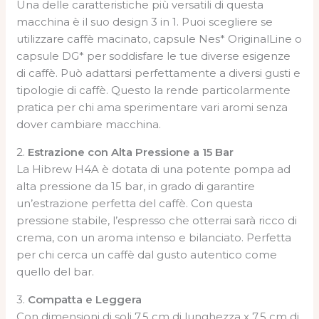
Una delle caratteristiche più versatili di questa
macchina è il suo design 3 in 1. Puoi scegliere se
utilizzare caffè macinato, capsule Nes* OriginalLine o
capsule DG* per soddisfare le tue diverse esigenze
di caffè. Può adattarsi perfettamente a diversi gusti e
tipologie di caffè. Questo la rende particolarmente
pratica per chi ama sperimentare vari aromi senza
dover cambiare macchina.
2.
Estrazione con Alta Pressione a 15 Bar
La Hibrew H4A è dotata di una potente pompa ad
alta pressione da 15 bar, in grado di garantire
un’estrazione perfetta del caffè. Con questa
pressione stabile, l’espresso che otterrai sarà ricco di
crema, con un aroma intenso e bilanciato. Perfetta
per chi cerca un caffè dal gusto autentico come
quello del bar.
3.
Compatta e Leggera
Con dimensioni di soli 7,5 cm di lunghezza x 7,5 cm di