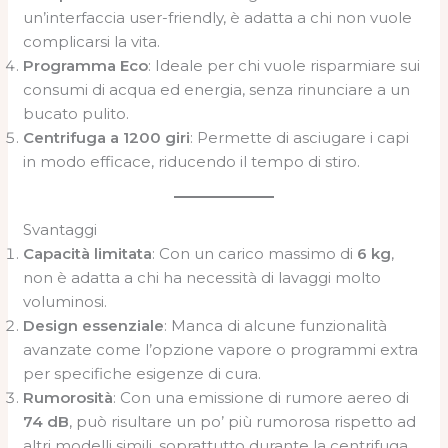
un’interfaccia user-friendly, è adatta a chi non vuole
complicarsi la vita.
Programma Eco
: Ideale per chi vuole risparmiare sui
consumi di acqua ed energia, senza rinunciare a un
bucato pulito.
Centrifuga a 1200 giri
: Permette di asciugare i capi
in modo efficace, riducendo il tempo di stiro.
Svantaggi
Capacità limitata
: Con un carico massimo di
6 kg
,
non è adatta a chi ha necessità di lavaggi molto
voluminosi.
Design essenziale
: Manca di alcune funzionalità
avanzate come l’opzione vapore o programmi extra
per specifiche esigenze di cura.
Rumorosità
: Con una emissione di rumore aereo di
74 dB
, può risultare un po’ più rumorosa rispetto ad
altri modelli simili, soprattutto durante la centrifuga.